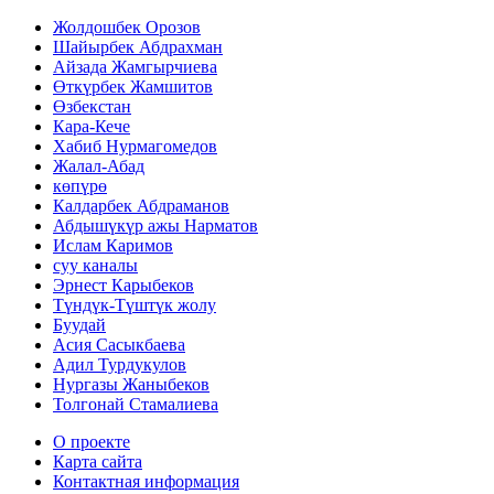
Жолдошбек Орозов
Шайырбек Абдрахман
Айзада Жамгырчиева
Өткүрбек Жамшитов
Өзбекстан
Кара-Кече
Хабиб Нурмагомедов
Жалал-Абад
көпүрө
Калдарбек Абдраманов
Абдышүкүр ажы Нарматов
Ислам Каримов
суу каналы
Эрнест Карыбеков
Түндүк-Түштүк жолу
Буудай
Асия Сасыкбаева
Адил Турдукулов
Нургазы Жаныбеков
Толгонай Стамалиева
О проекте
Карта сайта
Контактная информация