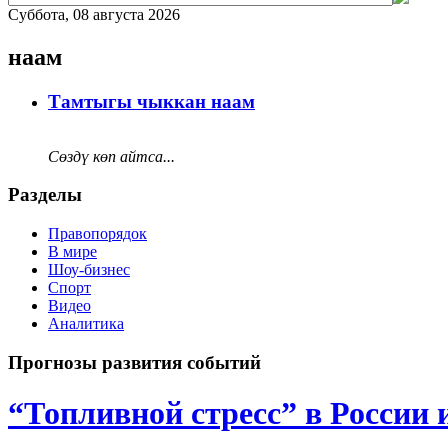
Суббота, 08 августа 2026
наам
Тамтыгы чыккан наам
Сөздү көп айтса...
Разделы
Правопорядок
В мире
Шоу-бизнес
Спорт
Видео
Аналитика
Прогнозы развития событий
“Топливной стресс” в России 