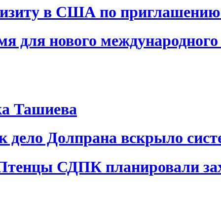
визиту в США по приглашению
я для нового международного 
ка Ташиева
ак дело Долпрана вскрыло сис
 Птенцы СДПК планировали за