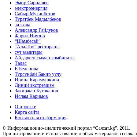
Эмир Сарпашев
электроэнергия
Сабыр Муканбетов
Туратбек Мадылбеков
зилзала
Александр Гайдуков
Фарид Ниязов
“Шамбесай”
“Ала-Тоо” рестораны
сүт азыктары
Айдаркен сымап комбинаты
Талас
Е.Беденова
Турсунбай Бакир уулу
Ирина Карамушкина
Диний экстремизм
Закиржан Бутаканов
Ислам Каримов
О проекте
Карта сайта
Контактная информация
© Информационно-аналитический портал “Саясат.kg”, 2011.
При цитировании и использовании любых материалов ссылка на