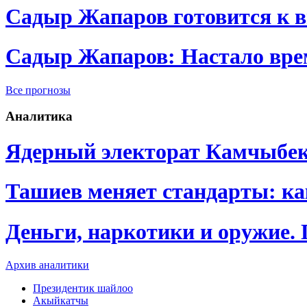
Садыр Жапаров готовится к 
Садыр Жапаров: Настало врем
Все прогнозы
Аналитика
Ядерный электорат Камчыбе
Ташиев меняет стандарты: к
Деньги, наркотики и оружие.
Архив аналитики
Президентик шайлоо
Акыйкатчы