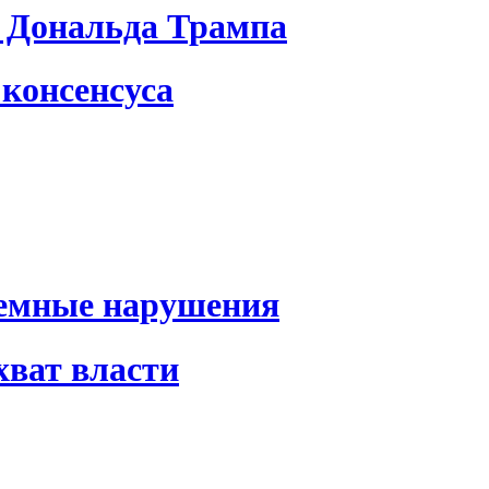
 Дональда Трампа
консенсуса
темные нарушения
хват власти