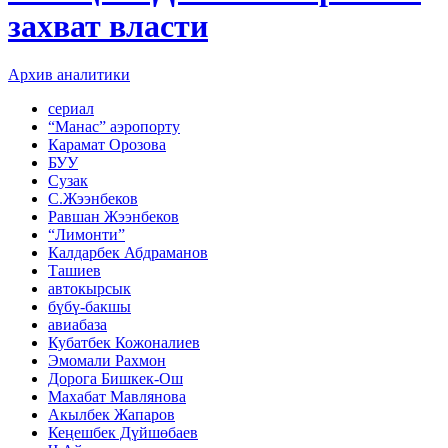
захват власти
Архив аналитики
сериал
“Манас” аэропорту
Карамат Орозова
БУУ
Сузак
С.Жээнбеков
Равшан Жээнбеков
“Лимонти”
Калдарбек Абдраманов
Ташиев
автокырсык
бүбү-бакшы
авиабаза
Кубатбек Кожоналиев
Эмомали Рахмон
Дорога Бишкек-Ош
Махабат Мавлянова
Акылбек Жапаров
Кеңешбек Дүйшөбаев