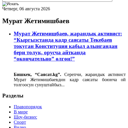
Четверг, 06 августа 2026
Мурат Жетимишбаев
Мурат Жетимишбаев, жарандык активист:
“Кыргызстанда кадр саясаты Текебаев
токуган Конституция кабыл алынгандан
бери толук, орусча айтканда
“окончательно” өлгөн!”
Бишкек, “Саясат.
kg
”.
Серепчи, жарандык активист
Мурат Жетимишбаевдин кадр саясаты боюнча ой
толгоосун сунуштайбыз...
Разделы
Правопорядок
В мире
Шоу-бизнес
Спорт
Видео