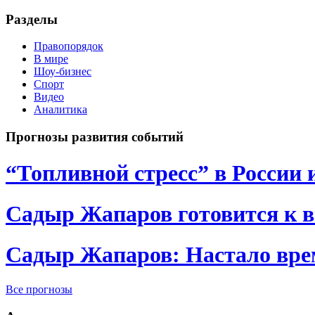
Разделы
Правопорядок
В мире
Шоу-бизнес
Спорт
Видео
Аналитика
Прогнозы развития событий
“Топливной стресс” в России 
Садыр Жапаров готовится к 
Садыр Жапаров: Настало врем
Все прогнозы