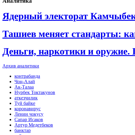
Аналитика
Ядерный электорат Камчыбе
Ташиев меняет стандарты: к
Деньги, наркотики и оружие.
Архив аналитики
контрабанда
Чоң-Алай
Ак-Талаа
Нурбек Токтакунов
аткезчилик
Туй байке
коронавирус
Ленин чокусу
Сапар Исаков
Артур Медетбеков
банктар