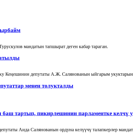
шырбайм
Турускулов мандатын тапшырат деген кабар тараган.
ратылды
у Кеңешинин депутаты А.Ж. Салянованын ыйгарым укуктарын 
путаттар менен толукталды
н баш тартып, пикирлешинин парламентке келчү
епутаты Аида Салянованын ордуна келүүчү талапкерлер мандат