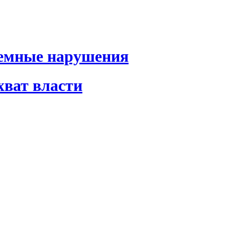
темные нарушения
хват власти