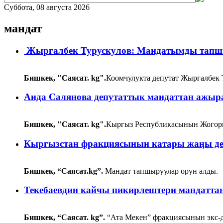
Суббота, 08 августа 2026
мандат
Жыргалбек Турускулов: Мандатымды тап
Бишкек, "Саясат. kg".
Коомчулукта депутат Жыргалбек 
Аида Салянова депутаттык мандаттан ажы
Бишкек, "Саясат. kg".
Кыргыз Республикасынын Жогорк
Кыргызстан фракциясынын катары жаӊы де
Бишкек, “Саясат.kg”.
Мандат тапшыруулар орун алды.
Текебаевдин кайчы пикирлештери мандатта
Бишкек, “Саясат. kg”.
“Ата Мекен” фракциясынын экс-д