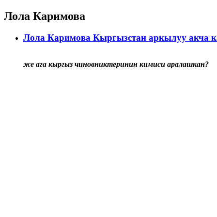
Лола Каримова
Лола Каримова Кыргызстан аркылуу акча к
же ага кыргыз чиновниктеринин кимиси аралашкан?