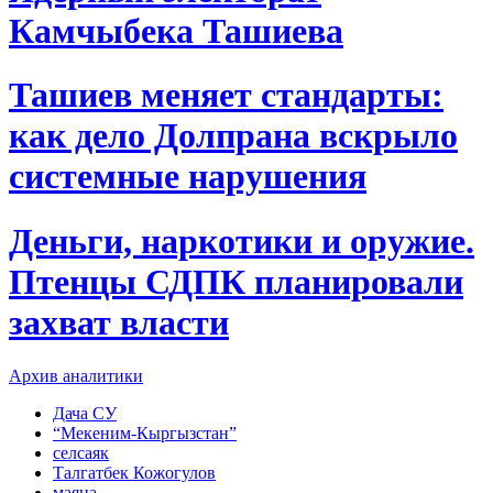
Камчыбека Ташиева
Ташиев меняет стандарты:
как дело Долпрана вскрыло
системные нарушения
Деньги, наркотики и оружие.
Птенцы СДПК планировали
захват власти
Архив аналитики
Дача СУ
“Мекеним-Кыргызстан”
селсаяк
Талгатбек Кожогулов
маяна