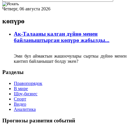
Четверг, 06 августа 2026
көпүрө
Ак-Талааны калган дүйнө менен
байланыштырган көпүрө жабылды...
Эми бул аймактын жашоочулары сырткы дүйнө менен
кантип байланышат болду экен?
Разделы
Правопорядок
В мире
Шоу-бизнес
Спорт
Видео
Аналитика
Прогнозы развития событий