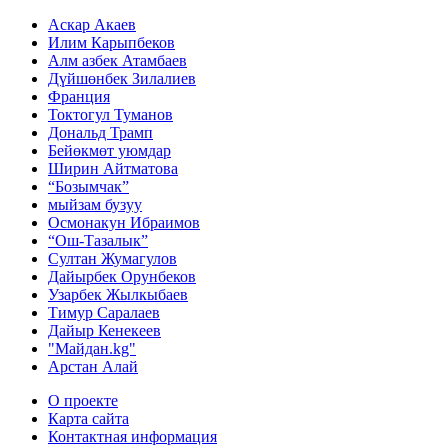
Аскар Акаев
Илим Карыпбеков
Алм азбек Атамбаев
Дүйшөнбек Зилалиев
Франция
Токтогул Туманов
Дональд Трамп
Бейөкмөт уюмдар
Ширин Айтматова
“Бозымчак”
мыйзам бузуу
Осмонакун Ибраимов
“Ош-Тазалык”
Султан Жумагулов
Дайырбек Орунбеков
Узарбек Жылкыбаев
Тимур Саралаев
Дайыр Кенекеев
"Майдан.kg"
Арстан Алай
О проекте
Карта сайта
Контактная информация