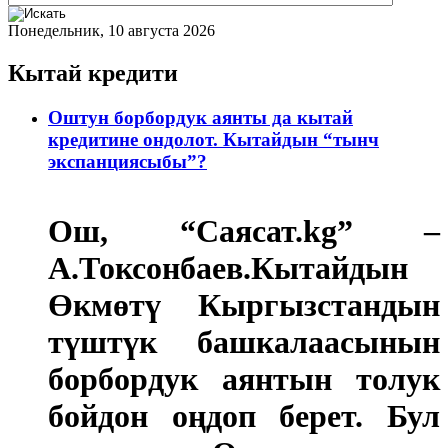
Понедельник, 10 августа 2026
Кытай кредити
Оштун борбордук аянты да кытай
кредитине ондолот. Кытайдын “тынч
экспанциясыбы”?
Ош, “Саясат.kg” –
А.Токсонбаев.
Кытайдын
Өкмөтү Кыргызстандын
түштүк башкалаасынын
борбордук аянтын толук
бойдон оңдоп берет. Бул