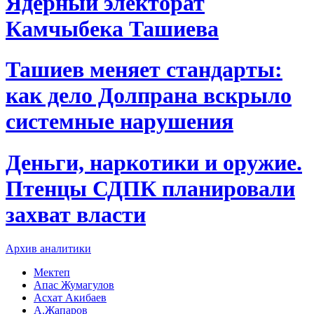
Ядерный электорат
Камчыбека Ташиева
Ташиев меняет стандарты:
как дело Долпрана вскрыло
системные нарушения
Деньги, наркотики и оружие.
Птенцы СДПК планировали
захват власти
Архив аналитики
Мектеп
Апас Жумагулов
Асхат Акибаев
А.Жапаров