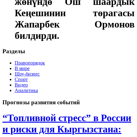
жөнүндө Ош шаардык
Кеңешинин төрагасы
Жапарбек Ормонов
билдирди.
Разделы
Правопорядок
В мире
Шоу-бизнес
Спорт
Видео
Аналитика
Прогнозы развития событий
“Топливной стресс” в России
и риски для Кыргызстана: