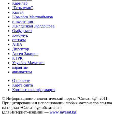
Карылар
“Бозымчак”
Кытай
Ырысбек Мааткабылов
инвестиция
Жылдызкан Жолдошова
Омбудсмен
зомбулук
статком
АША
Директор
Арсен Закиров
КТРК
Улукбек Маматаев
карантин
авиакаттам
О проекте
Карта сайта
Контактная информация
© Информационно-аналитический портал “Саясат.kg”, 2011.
При цитировании и использовании любых материалов ссылка
на портал «Саясат.kg» обязательна
(для Интернет–изданий —
www.sayasat.kg
)