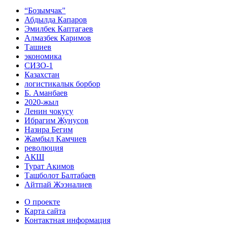
“Бозымчак"
Абдылда Капаров
Эмилбек Каптагаев
Алмазбек Каримов
Ташиев
экономика
СИЗО-1
Казахстан
логистикалык борбор
Б. Аманбаев
2020-жыл
Ленин чокусу
Ибрагим Жунусов
Назира Бегим
Жамбыл Камчиев
революция
АКШ
Турат Акимов
Ташболот Балтабаев
Айтпай Жээналиев
О проекте
Карта сайта
Контактная информация