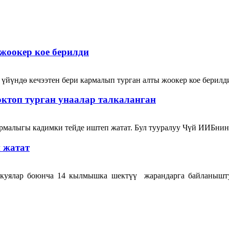
жоокер кое берилди
йүндө кечээтен бери кармалып турган алты жоокер кое берилд
ктоп турган унаалар талкаланган
малыгы кадимки тейде иштеп жатат. Бул тууралуу Чүй ИИБнин 
 жатат
окуялар боюнча 14 кылмышка шектүү жарандарга байланышту