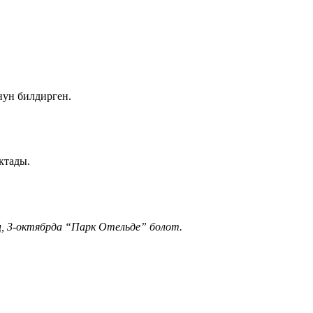
нун билдирген.
ктады.
, 3-октябрда “Парк Отельде” болот.