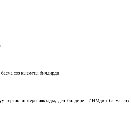
и.
басма сөз кызматы билдирди.
у тергөө иштери аяктады, деп билдирет ИИМдин басма сөз