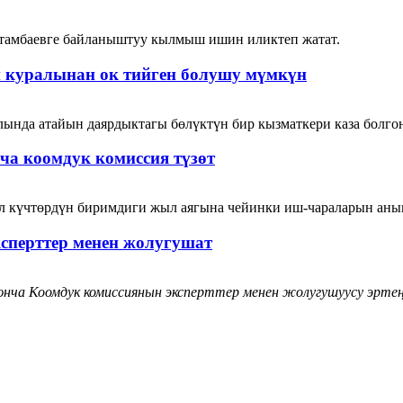
тамбаевге байланыштуу кылмыш ишин иликтеп жатат.
н куралынан ок тийген болушу мүмкүн
ында атайын даярдыктагы бөлүктүн бир кызматкери каза болго
а коомдук комиссия түзөт
л күчтөрдүн биримдиги жыл аягына чейинки иш-чараларын аны
сперттер менен жолугушат
нча Коомдук комиссиянын эксперттер менен жолугушуусу эртең