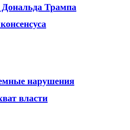
 Дональда Трампа
консенсуса
темные нарушения
хват власти