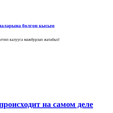
аналарына болгон кысым
кетип калууга мажбурлап жатабыз!
происходит на самом деле