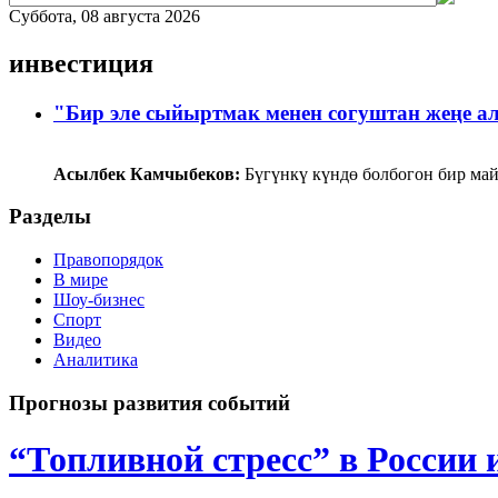
Суббота, 08 августа 2026
инвестиция
"Бир эле сыйыртмак менен согуштан жеңе 
Асылбек Камчыбеков:
Бүгүнкү күндө болбогон бир май
Разделы
Правопорядок
В мире
Шоу-бизнес
Спорт
Видео
Аналитика
Прогнозы развития событий
“Топливной стресс” в России 