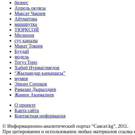
бизнес
Апрель окуясы
Максат Чакиев
Айтматова
маршрутка
ТЮРКСОЙ
Милиция
суу каналы
Марат Токоев
Буудай
модель
Тогуз Торо
Хабиб Нурмагомедов
“Жылаандар канышасы”
мумия
Эркин Сопоков
Рамазан Дырылдаев
Жамин Акималиев
О проекте
Карта сайта
Контактная информация
© Информационно-аналитический портал “Саясат.kg”, 2011.
При цитировании и использовании любых материалов ссылка на