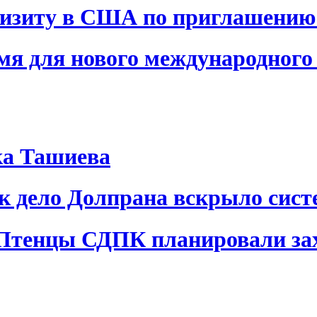
визиту в США по приглашению
я для нового международного 
ка Ташиева
ак дело Долпрана вскрыло сис
 Птенцы СДПК планировали за