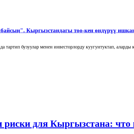
албайсың". Кыргызстандагы тоо-кен өндүрүү ишк
да тартип бузуулар менен инвесторлорду куугунтуктап, аларды 
и риски для Кыргызстана: что 