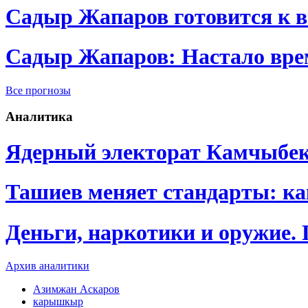
Садыр Жапаров готовится к 
Садыр Жапаров: Настало врем
Все прогнозы
Аналитика
Ядерный электорат Камчыбе
Ташиев меняет стандарты: к
Деньги, наркотики и оружие.
Архив аналитики
Азимжан Аскаров
карышкыр