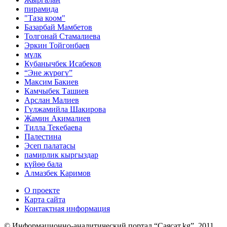
пирамида
"Таза коом"
Базарбай Мамбетов
Толгонай Стамалиева
Эркин Тойгонбаев
мүлк
Кубанычбек Исабеков
“Эне жүрөгү”
Максим Бакиев
Камчыбек Ташиев
Арслан Малиев
Гүлжамийла Шакирова
Жамин Акималиев
Тилла Текебаева
Палестина
Эсеп палатасы
памирлик кыргыздар
күйөө бала
Алмазбек Каримов
О проекте
Карта сайта
Контактная информация
© Информационно-аналитический портал “Саясат.kg”, 2011.