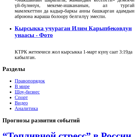
үй-бүлөнүн, мекеме-ишкананын, ал тургай
мамлекеттин да кадыр-баркы анны башкарган адамдын
аброюна жараша болоору белгилүү эмеспи.
Кырсыкка учураган Илим Карыпбековдун
унаасы - Фото
КТРК жетекчиси жол кырсыкка 1-март күнү саат 3:19да
кабылган.
Разделы
Правопорядок
В мире
Шоу-бизнес
Спорт
Видео
Аналитика
Прогнозы развития событий
“Топливной стресс” в России