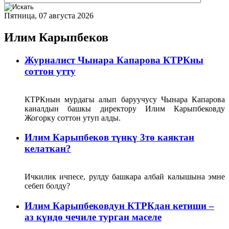
Пятница, 07 августа 2026
Илим Карыпбеков
Журналист Чынара Капарова КТРКны
соттон утту
КТРКнын мурдагы алып баруучусу Чынара Капарова
каналдын башкы директору Илим Карыпбековду
Жогорку соттон утуп алды.
Илим Карыпбеков түнкү 3тө каяктан
келаткан?
Ичкилик ичпесе, рулду башкара албай калышына эмне
себеп болду?
Илим Карыпбековдун КТРКдан кетиши –
аз күндө чечиле турган маселе