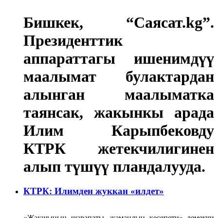
Бишкек, “Саясат.kg”.
Президенттик
аппараттагы ишенимдүү
маалымат булактардан
алынган маалыматка
таянсак, жакынкы арада
Илим Карыпбековду
КТРК жетекчилигинен
алып түшүү пландалууда.
КТРК: Илимден жуккан «илдет»
«Жакшынын шарапаты, жамандын кесепети» демекчи