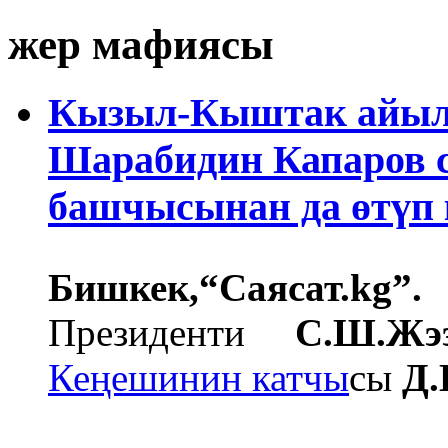
жер мафиясы
Кызыл-Кыштак айыл
Шарабидин Капаров 
башчысынан да өтүп 
Бишкек,
“Саясат.
kg
”.
К
Президенти
С.Ш.Жээ
Кеңешинин катчы
сы
Д.