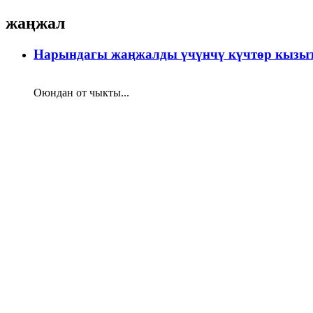
жаңжал
Нарындагы жаңжалды үчүнчү күчтөр кызы
Оюндан от чыкты...