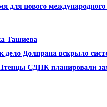
я для нового международного 
ка Ташиева
ак дело Долпрана вскрыло сис
 Птенцы СДПК планировали за