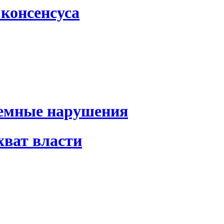
консенсуса
темные нарушения
хват власти