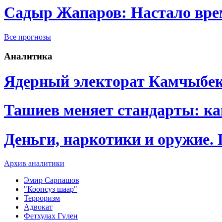
Садыр Жапаров: Настало врем
Все прогнозы
Аналитика
Ядерный электорат Камчыбе
Ташиев меняет стандарты: к
Деньги, наркотики и оружие.
Архив аналитики
Эмир Сарпашов
"Коопсуз шаар"
Терроризм
Адвокат
Фетхулах Гүлен