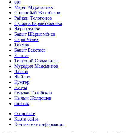
өрт
Марат Мураталиев
Сооронбай Жээнбеков
Райкан Төлөгөнов
Гүлбара Барыктабасова
Жер титирөө
Бакыт Шаршембиев
Сары-Челек
Токмок
Бакыт Бакетаев
Египет
Толгонай Стамалиева
Мурадыл Мадеминов
Чаткал
Жайлоо
Кумтөр
жүзүм
Өмүзак Төлөбеков
Кылыч Жолдошев
бийлик
О проекте
Карта сайта
Контактная информация