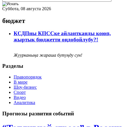
Суббота, 08 августа 2026
бюджет
КСДПны КПССке айлантканды коюп,
жыртык бюджетти оңдобойлубу?!
Жуурканыңа жараша бутуңду сун!
Разделы
Правопорядок
В мире
Шоу-бизнес
Спорт
Видео
Аналитика
Прогнозы развития событий