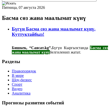
Пятница, 07 августа 2026
Басма сөз жана маалымат күнү
Бүгүн Басма сөз жана маалымат күнү.
Куттуктайбыз!
Бишкек, “Саясат.kg”.
Бүгүн Кыргызстанда
Басма сөз
жана маалымат күнү
белгиленип жатат.
Разделы
Правопорядок
В мире
Шоу-бизнес
Спорт
Видео
Аналитика
Прогнозы развития событий