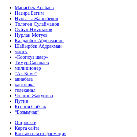
Манасбек Арабаев
Назира Бегим
Нургазы Жаныбеков
Төлөгөн Сулайманов
Сүйүн Өмүрзаков
Нурлан Мотуев
Калдарбек Абдраманов
Шайырбек Абдрахман
мөңгү
«Коопсуз шаар»
Тимур Саралаев
милиционер
“Ак Кеме”
авиабаза
картошка
телеканал
Чолпон Жакупова
Путин
Ксения Собчак
“Бозымчак”
О проекте
Карта сайта
Контактная информация