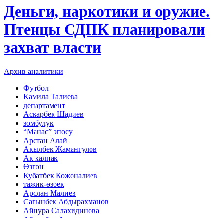
Деньги, наркотики и оружие.
Птенцы СДПК планировали
захват власти
Архив аналитики
Футбол
Камила Талиева
департамент
Аскарбек Шадиев
зомбулук
“Манас” эпосу
Арстан Алай
Акылбек Жамангулов
Ак калпак
Өзгөн
Кубатбек Кожоналиев
тажик-өзбек
Арслан Малиев
Сагынбек Абдырахманов
Айнура Салахидинова