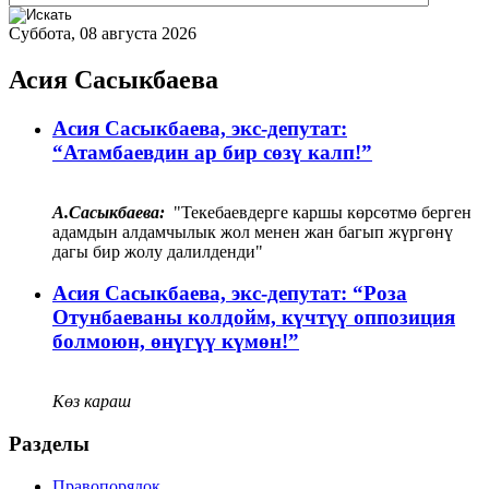
Суббота, 08 августа 2026
Асия Сасыкбаева
Асия Сасыкбаева, экс-депутат:
“Атамбаевдин ар бир сөзү калп!”
А.Сасыкбаева:
"Текебаевдерге каршы көрсөтмө берген
адамдын алдамчылык жол менен жан багып жүргөнү
дагы бир жолу далилденди"
Асия Сасыкбаева, экс-депутат:​​​​​​​ “Роза
Отунбаеваны колдойм, күчтүү оппозиция
болмоюн, өнүгүү күмөн!”
Көз караш
Разделы
Правопорядок