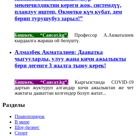
мекенчилдиктин кереги жок, системдүү,
пландуу иштеп, Өкмөткө күч кубат, дем
берип турушубуз зарыл!”
Бишкек, “Саясат.kg”.
Профессор А.Акматалиев
кырдаалга жараша ой бөлүштү.
Алмазбек Акматалиев: Дааватка
чыгууларды, улуу жана кичи ажылыкты
бери дегенге 3 жылга тыюу керек!
Бишкек, “Саясат.
kg”.
Кыргызстанда COVID-19
дартын жуктуруп алгандар кичи ажылыктан же чет
жактагы дааваттан келгендер болуп жатат...
Разделы
Правопорядок
В мире
Шоу-бизнес
Спорт