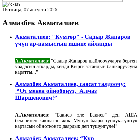
Пятница, 07 августа 2026
Алмазбек Акматалиев
Акматалиев: "Кумтөр" - Садыр Жапаров
үчүн ар-намыстын ишине айланды
А.Акматалиев:
"Садыр Жапаров шайлоочуларга берген
убадасын аткарды, кенди Кыргызстандын башкаруусуна
каратты..."
Алмазбек Акматалиев, саясат талдоочу:​​​​​​​
“От менен ойнобоңуз, Алмаз
Шаршенович!”
А.Акматалиев
: "Бакиев эле Бакиев" деп АША
бекеринен какшаган жок. Мунун баары түндүк-түштүк
картасын ойнотконго даярдык деп түшүнгүлө!"
Алмазбек Акматалиев: “Кур