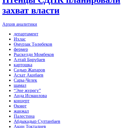
захват власти
Архив аналитики
департамент
Ихлас
Өмүрзак Төлөбеков
фермер
Рыскелди Момбеков
Алтай Бөрүбаев
картошка
Садыр Жапаров
Асхат Акибаев
Сары-Челек
шамал
“Эне жүрөгү”
Аида Исмаилова
концерт
Өкмөт
жаңжал
Палестина
Абдыкадыр Султанбаев
Акин Токталиев