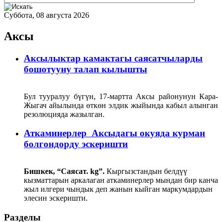
Суббота, 08 августа 2026
Аксы
Аксылыктар камактагы саясатчыларды
бошотууну талап кылышты
Бул тууралуу бүгүн, 17-мартта Аксы районунун Кара-
Жыгач айылында өткөн элдик жыйында кабыл алынган
резолюцияда жазылган.
Аткаминерлер Аксыдагы окуяда курман
болгондорду эскеришти
Бишкек, “Саясат. kg”.
Кыргызстандын белдүү
кызматтарын аркалаган аткаминерлер мындан бир канча
жыл илгери чындык деп жанын кыйган маркумдардын
элесин эскеришти.
Разделы