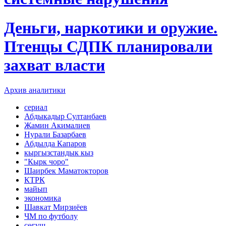
Деньги, наркотики и оружие.
Птенцы СДПК планировали
захват власти
Архив аналитики
сериал
Абдыкадыр Султанбаев
Жамин Акималиев
Нурали Базарбаев
Абдылда Капаров
кыргызстандык кыз
"Кырк чоро"
Шаирбек Маматокторов
КТРК
майып
экономика
Шавкат Мирзиёев
ЧМ по футболу
сөгүш