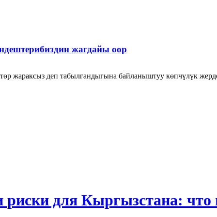
ендештерибиздин жагдайы оор
үктөр жараксыз деп табылгандыгына байланыштуу көпчүлүк жер
и риски для Кыргызстана: что 