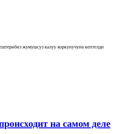
дештерибиз жумушсуз калуу коркунучуна кептелди
происходит на самом деле