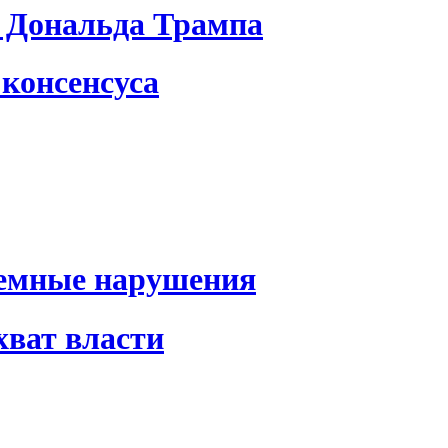
 Дональда Трампа
консенсуса
темные нарушения
хват власти