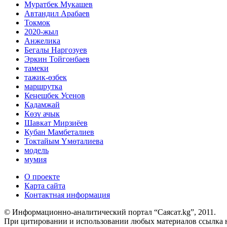
Муратбек Мукашев
Автандил Арабаев
Токмок
2020-жыл
Анжелика
Бегалы Наргозуев
Эркин Тойгонбаев
тамеки
тажик-өзбек
маршрутка
Кеңешбек Усенов
Кадамжай
Көзү ачык
Шавкат Мирзиёев
Кубан Мамбеталиев
Токтайым Үмөталиева
модель
мумия
О проекте
Карта сайта
Контактная информация
© Информационно-аналитический портал “Саясат.kg”, 2011.
При цитировании и использовании любых материалов ссылка на