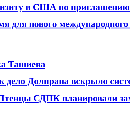
визиту в США по приглашению
я для нового международного 
ка Ташиева
ак дело Долпрана вскрыло сис
 Птенцы СДПК планировали за