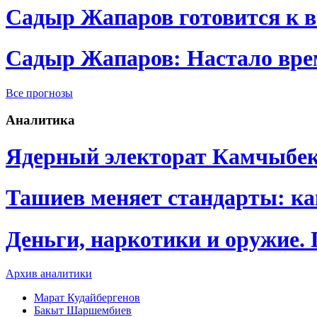
Садыр Жапаров готовится к 
Садыр Жапаров: Настало врем
Все прогнозы
Аналитика
Ядерный электорат Камчыбе
Ташиев меняет стандарты: к
Деньги, наркотики и оружие.
Архив аналитики
Марат Кудайбергенов
Бакыт Шаршембиев