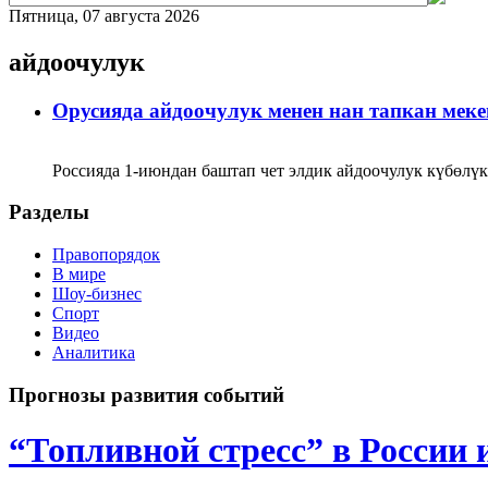
Пятница, 07 августа 2026
айдоочулук
Орусияда айдоочулук менен нан тапкан мек
Россияда 1-июндан баштап чет элдик айдоочулук күбөл
Разделы
Правопорядок
В мире
Шоу-бизнес
Спорт
Видео
Аналитика
Прогнозы развития событий
“Топливной стресс” в России 