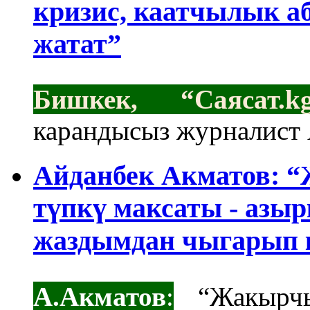
кризис, каатчылык а
жатат”
Бишкек, “Саясат.k
карандысыз журналист 
Айданбек Акматов:​​​​​
түпкү максаты - азыр
жаздымдан чыгарып к
А.Акматов
:
“Жакырчы