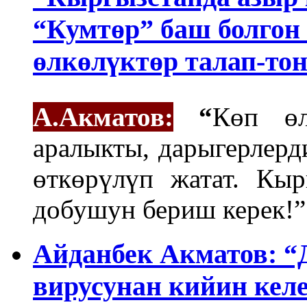
“Кумтөр” баш болгон
өлкөлүктөр талап-тон
А.Акматов:
“
Көп өл
аралыкты, дарыгерлерд
өткөрүлүп жатат. Кы
добушун бериш керек!”
Айданбек Акматов: “
вирусунан кийин кел