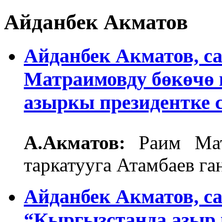
Айданбек Акматов
Айданбек Акматов, са
Матраимовду бөкөчө 
азыркы президентке с
А.Акматов:
Раим Мат
таркатууга Атамбаев г
Айданбек Акматов, са
“Кыргызстанда азыр 