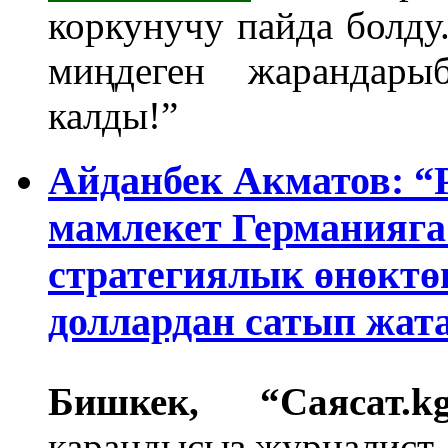
коркунучу пайда болду
миңдеген жарандар
калды!”
Айданбек Акматов: “Р
мамлекет Германияга 
стратегиялык өнөктө
доллардан сатып жата
Бишкек, “Саясат.k
карандысыз журналист 