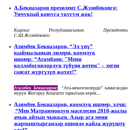
А.Бекназаров президент С.Жээнбековго:
Унчукпай коюуга укугум жок!
Кыргыз Республикасынын Президенти
С.Ш.Жээнбековго
Азимбек Бекназаров, “Эл үнү”
кыймылынын лидери, коомдук
ишмер: “Атамбаев: "Мени
колдобогондордун түбүнө жетем" – деген
саясат жүргүзүп жатат!”
Азимбек Бекназаров:
“Ата-мекенчилерди” камагандан
мурун Жогорку Кеңешти таркатыш керек...
Азимбек Бекназаров, коомдук ишмер, элчи:​​​​​​​
“Мен Матраимовдун маселесин 2010-жылы
ачык айтып чыккам. Азыр ага мени
жармаштыргандар ошондо кайда жүрүштү
эле?”