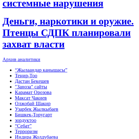
системные нарушения
Деньги, наркотики и оружие.
Птенцы СДПК планировали
захват власти
Архив аналитики
“Жылаандар канышасы”
Теңир-Тоо
Дастан Бекешев
"Заноза" сайты
Карамат Орозова
Максат Чакиев
Олжобай Шакир
Узарбек Жылкыбаев
Бишкек-Торугарт
зордуктоо
“Себат”
Терроризм
Индира Жолдубаева