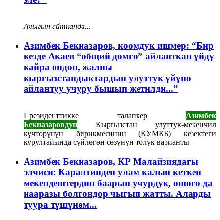
Ачыгын айтканда...
Азимбек Бекназаров, коомдук ишмер: “Бир
кезде Акаев “общий домго” айланткан үйдү
кайра ондоп, жалпы
кыргызстандыктардын улуттук үйүнө
айлантуу учуру бышып жетилди...”
Президенттикке талапкер
Азимбек
Бекназаровдун
Кыргызстан улуттук-мекенчил
күчтөрүнүн бирикмесинин (КУМКБ) кезектеги
курултайында сүйлөгөн сөзүнүн толук варианты
Азимбек Бекназаров, КР Малайзиядагы
элчиси: Карантинден улам калып кеткен
мекендештердин баарын учурдук, ошого да
нааразы болгондор чыгып жатты. Аларды
туура түшүнөм...