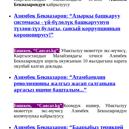
Бекназаровдун
кайрылуусу
Азимбек Бекназаров: “Азыркы башкаруу
системасы - үй-бүлөлүк башкаруунун
түздөн-түз булагы, саясый коррупциянын
короновирусу!”
Бишкек, “Саясат.
kg
”.
Убактылуу өкмөттүн экс-мүчөсү,
Кыргызстандын Малайзиядагы элчиси Азимбек
Бекназаровдун апрель окуясынын 10 жылдыгына карата
окулбай калган доклады.
Азимбек Бекназаров: “Атамбаевдин
революцияны жалгыз жасап салганына
аргасыз ишене баштадым...”
Бишкек, “Саясат.kg”.
Коомдук ишмер, Убактылуу
өкмөттүн экс-мүчөсү Азимбек Бекназаровдун
коомчулукка кайрылуусу.
Азимбек Бекназаров: “Баарыбыз терикпей