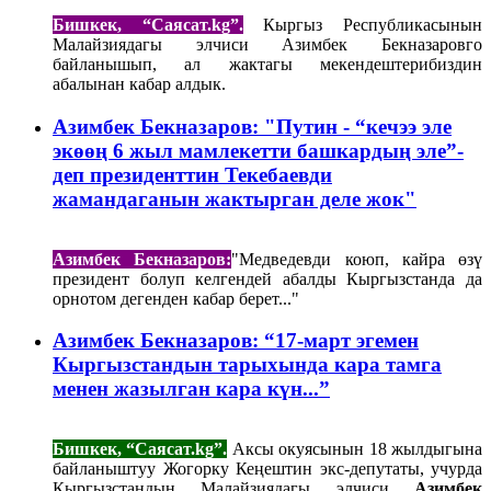
Бишкек, “Саясат.kg”.
Кыргыз Республикасынын
Малайзиядагы элчиси Азимбек Бекназаровго
байланышып, ал жактагы мекендештерибиздин
абалынан кабар алдык.
Азимбек Бекназаров: "Путин - “кечээ эле
экөөң 6 жыл мамлекетти башкардың эле”-
деп президенттин Текебаевди
жамандаганын жактырган деле жок"
Азимбек Бекназаров:
"Медведевди коюп, кайра өзү
президент болуп келгендей абалды Кыргызстанда да
орнотом дегенден кабар берет..."
Азимбек Бекназаров: “17-март эгемен
Кыргызстандын тарыхында кара тамга
менен жазылган кара күн...”
Бишкек, “Саясат.kg”.
Аксы окуясынын 18 жылдыгына
байланыштуу Жогорку Кеңештин экс-депутаты, учурда
Кыргызстандын Малайзиядагы элчиси
Азимбек