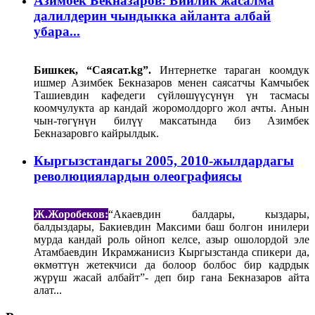
Азимбек Бекназаров: Бийлик жасалма
далилдерин чындыкка айланта албай
убара...
Бишкек, “Саясат.kg”.
Интернетке тараган коомдук
ишмер Азимбек Бекназаров менен саясатчы Камчыбек
Ташиевдин кафедеги сүйлөшүүсүнүн үн тасмасы
коомчулукта ар кандай жоромолдорго жол ачты. Анын
чын-төгүнүн билүү максатында биз Азимбек
Бекназаровго кайрылдык.
Кыргызстандагы 2005, 2010-жылдардагы
революциялардын олеографиясы
Ж.Жоробеков:
“Акаевдин балдары, кыздары,
балдыздары, Бакиевдин Максими баш болгон инилери
мурда кандай роль ойноп келсе, азыр ошолордой эле
Атамбаевдин Икрамжанисиз Кыргызстанда спикери да,
өкмөттүн жетекчиси да болоор болбос бир кадрдык
жүрүш жасай албайт”- деп бир гана Бекназаров айта
алат...