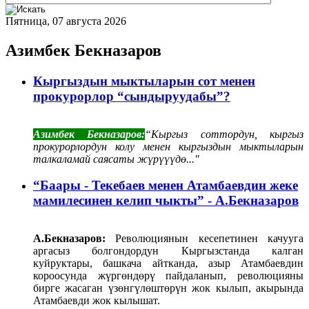
Пятница, 07 августа 2026
Азимбек Бекназаров
Кыргыздын мыктыларын сот менен
прокурорлор “сындыруудабы”?
Азимбек Бекназаров:
“Кыргыз соттордун, кыргыз
прокурорлордун колу менен кыргыздын мыктыларын
талкаламай саясаты жүрүүүдө..."
“Баары - Текебаев менен Атамбаевдин жеке
мамилесинен келип чыкты” - А.Бекназаров
А.Бекназаров:
Революциянын кесепетинен качууга
аргасыз болгондордун Кыргызстанда калган
куйруктары, башкача айтканда, азыр Атамбаевдин
короосунда жүргөндөрү пайдаланып, революцияны
бирге жасаган үзөнгүлөштөрүн жок кылып, акырында
Атамбаевди жок кылышат.