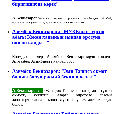
биригишибиз керек”
А.Бекназаров:
Азыркы тергөө органдары мыйзамды билбей,
журналисттик ушактын деңгээлинде иш кылып калышты...
Азимбек Бекназаров: “МУККнын тергөө
абагы Кокон ханынын зындан оросуна
окшоп калды...”
Коомдук ишмер
Азимбек Бекназаровдун
президент
Алмазбек Атамбаевге
кайрылуусу
Азимбек Бекназаров: “Эми Ташиев өкмөт
башчы болуп расмий бекиши керек!”
А.Бекназаров:
«Жапаров-Ташиев» тандеми түзгөн
өкмөттү бекитип, аларга биротоло саясый
жоопкерчиликти кошо жүктөгөнү -мамлекетчилдик
болот.