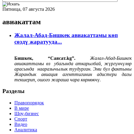
Пятница, 07 августа 2026
авиакаттам
Жалал-Абад-Бишкек авиакаттамы көп
сөздү жаратууда...
Бишкек, “Саясат.
kg
”.
Жалал-Абад-Бишкек
авиакаттамы өз убагында аткарылбай, жүргүнчүлөр
арасында нааразычылык туудурган. Эми бул фактыны
Жарандык авиация агенттигинин адистери дагы
текшерип, ошого жараша чара көрмөкчү.
Разделы
Правопорядок
В мире
Шоу-бизнес
Спорт
Видео
Аналитика