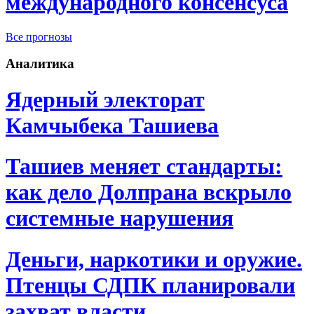
международного консенсуса
Все прогнозы
Аналитика
Ядерный электорат
Камчыбека Ташиева
Ташиев меняет стандарты:
как дело Долпрана вскрыло
системные нарушения
Деньги, наркотики и оружие.
Птенцы СДПК планировали
захват власти