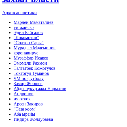
Архив аналитики
Марлен Маматалиев
үй-жайсыз
Эдил Байсалов
“Локомотив”
"Солтон Сары"
Мурадыл Мадеминов
коронавирус
Музаффар Исаков
Эмомали Рахмон
Талгатбек Кожогулов
Токтогул Туманов
ЧМ по футболу
Замир Жоошев
Абдышүкүр ажы Нарматов
Андропов
ич өткөк
Арсен Закиров
"Таза коом"
Аба ырайы
Индира Жолдубаева