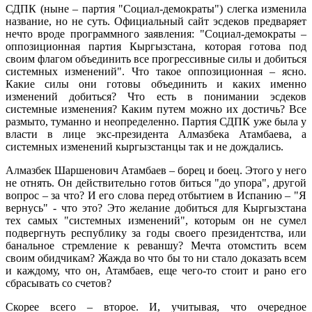
СДПК (ныне – партия "Социал-демократы") слегка изменила
название, но не суть. Официальный сайт эсдеков предваряет
нечто вроде программного заявления: "Социал-демократы –
оппозиционная партия Кыргызстана, которая готова под
своим флагом объединить все прогрессивные силы и добиться
системных изменений". Что такое оппозиционная – ясно.
Какие силы они готовы объединить и каких именно
изменений добиться? Что есть в понимании эсдеков
системные изменения? Каким путем можно их достичь? Все
размыто, туманно и неопределенно. Партия СДПК уже была у
власти в лице экс-президента Алмазбека Атамбаева, а
системных изменений кыргызстанцы так и не дождались.
Алмазбек Шаршенович Атамбаев – борец и боец. Этого у него
не отнять. Он действительно готов биться "до упора", другой
вопрос – за что? И его слова перед отбытием в Испанию – "Я
вернусь" - что это? Это желание добиться для Кыргызстана
тех самых "системных изменений", которым он не сумел
подвергнуть республику за годы своего президентства, или
банальное стремление к реваншу? Мечта отомстить всем
своим обидчикам? Жажда во что бы то ни стало доказать всем
и каждому, что он, Атамбаев, еще чего-то стоит и рано его
сбрасывать со счетов?
Скорее всего – второе. И, учитывая, что очередное