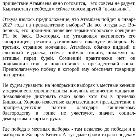
пришествие Атамбаева явно готовится, - это совсем не радует.
Кыргызстану необходим сейчас совсем другой "начальник".
Откуда взялось предположение, что Атамбаев пойдет в январе
2027 года на президентские выборы? Да все оттуда же. Во-
первых, его иронично-зловещее терминаторовское обещание
I"ll be back. Во-вторых, не утихающая активность его
сопартийцев, резонно усилившаяся накануне выборов. В-
третьих, странное молчание. Атамбаев, обычно видный и
слышный издалека, сейчас поймал тишину, похожую на
затишье перед бурей. Сомнений практически нет: он
поднакопил силы и подготовился к президентской гонке.
Предполагаемую победу в которой ему обеспечат товарищи
по партии.
Не будем лукавить: на ноябрьских выборах в местные кенеши
у эсдеков есть хорошие шансы получить количество мандатов,
позволяющее диктовать свою волю хотя бы в пределах
Бишкека. Хорошо известные кыргызстанцам президентские и
пропрезидентские партии благодаря ташиевскому
благородству в гонке не участвуют, значит, социал-
демократам и карты в руки.
Где победа в местных выборах - там недалеко до победы и в
выборах в Жогорку Кенеш. А тут даже сроки играют эсдекам