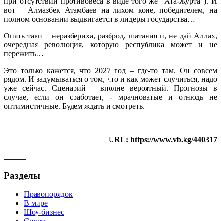
при отсутствии противовеса в виде того же "Ата-Журта"). И
вот – Алмазбек Атамбаев на лихом коне, победителем, на
полном основании выдвигается в лидеры государства…
Опять-таки – неразбериха, разброд, шатания и, не дай Аллах,
очередная революция, которую республика может и не
пережить…
Это только кажется, что 2027 год – где-то там. Он совсем
рядом. И задумываться о том, что и как может случиться, надо
уже сейчас. Сценарий – вполне вероятный. Прогнозы в
случае, если он сработает, - мрачноватые и отнюдь не
оптимистичные. Будем ждать и смотреть.
URL: https://www.vb.kg/440317
Разделы
Правопорядок
В мире
Шоу-бизнес
Спорт