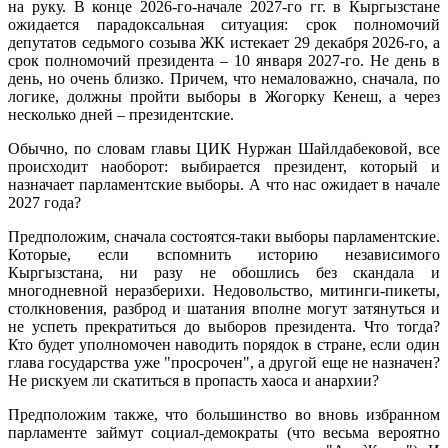
на руку. В конце 2026-го-начале 2027-го гг. в Кыргызстане
ожидается парадоксальная ситуация: срок полномочий
депутатов седьмого созыва ЖК истекает 29 декабря 2026-го, а
срок полномочий президента – 10 января 2027-го. Не день в
день, но очень близко. Причем, что немаловажно, сначала, по
логике, должны пройти выборы в Жогорку Кенеш, а через
несколько дней – президентские.
Обычно, по словам главы ЦИК Нуржан Шайлдабековой, все
происходит наоборот: выбирается президент, который и
назначает парламентские выборы. А что нас ожидает в начале
2027 года?
Предположим, сначала состоятся-таки выборы парламентские.
Которые, если вспомнить историю независимого
Кыргызстана, ни разу не обошлись без скандала и
многодневной неразберихи. Недовольство, митинги-пикеты,
столкновения, разброд и шатания вполне могут затянуться и
не успеть прекратиться до выборов президента. Что тогда?
Кто будет уполномочен наводить порядок в стране, если один
глава государства уже "просрочен", а другой еще не назначен?
Не рискуем ли скатиться в пропасть хаоса и анархии?
Предположим также, что большинство во вновь избранном
парламенте займут социал-демократы (что весьма вероятно