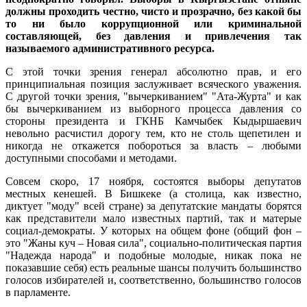
должны проходить честно, чисто и прозрачно, без какой бы
то ни было коррупционной или криминальной
составляющей, без давления и привлечения так
называемого административного ресурса.
С этой точки зрения генерал абсолютно прав, и его
принципиальная позиция заслуживает всяческого уважения.
С другой точки зрения, "вычеркиванием" "Ата-Журта" и как
бы вычеркиванием из выборного процесса давления со
стороны президента и ГКНБ Камчыбек Кыдыршаевич
невольно расчистил дорогу тем, кто не столь щепетилен и
никогда не откажется побороться за власть – любыми
доступными способами и методами.
Совсем скоро, 17 ноября, состоятся выборы депутатов
местных кенешей. В Бишкеке (а столица, как известно,
диктует "моду" всей стране) за депутатские мандаты борятся
как представители мало известных партий, так и матерые
социал-демократы. У которых на общем фоне (общий фон –
это "Жаны куч – Новая сила", социально-политическая партия
"Надежда народа" и подобные молодые, никак пока не
показавшие себя) есть реальные шансы получить большинство
голосов избирателей и, соответственно, большинство голосов
в парламенте.