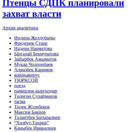
Птенцы СДПК планировали
захват власти
Архив аналитики
Индира Жолдубаева
Фредерик Старр
Надира Нарматова
Ыргалай Бекмуратова
Зайырбек Ажыматов
Мукар Чолпонбаев
Алмазбек Каримов
коронавирус
ТЮРКСОЙ
поезд
памирлик кыргыздар
Төлөгөн Сулайманов
тасма
Тилек Жээнбеков
Максим Бакиев
Талантбек Батыралиев
“Хизбут-Тахрир”
Каныбек Иманалиев