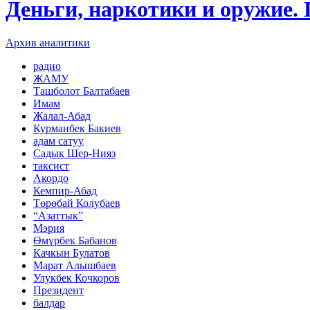
Деньги, наркотики и оружие.
Архив аналитики
радио
ЖАМУ
Ташболот Балтабаев
Имам
Жалал-Абад
Курманбек Бакиев
адам сатуу
Садык Шер-Нияз
таксист
Акордо
Кемпир-Абад
Төрөбай Колубаев
“Азаттык”
Мэрия
Өмүрбек Бабанов
Качкын Булатов
Марат Алышбаев
Улукбек Кочкоров
Президент
балдар