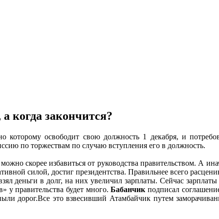
 а когда закончится?
но которому освободит свою должность 1 декабря, и потребо
иссию по торжествам по случаю вступления его в должность.
 можно скорее избавиться от руководства правительством. А ин
тивной силой, достиг президентства. Правильнее всего расценива
ял деньги в долг, на них увеличил зарплаты. Сейчас зарплаты 
в» у правительства будет много.
Бабанчик
подписал соглашение
пыли дорог.Все это взвесивший Атамбайчик путем заморачивани