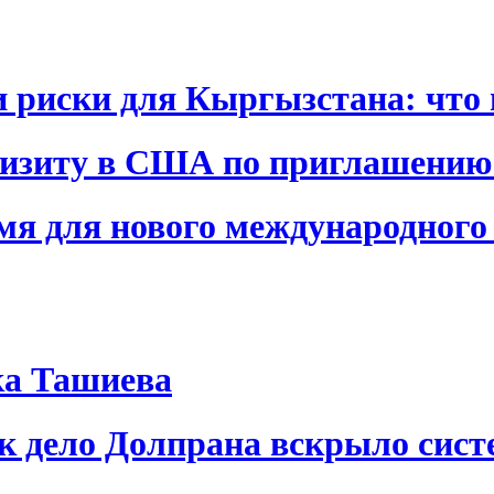
и риски для Кыргызстана: что 
визиту в США по приглашению
я для нового международного 
ка Ташиева
ак дело Долпрана вскрыло сис