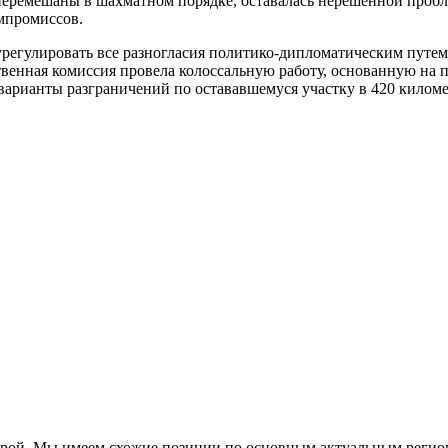
 перемешаны в шахматном порядке, оставалась нерешённой проб
омпромиссов.
егулировать все разногласия политико-дипломатическим путем. 
енная комиссия провела колоссальную работу, основанную на 
арианты разграничений по остававшемуся участку в 420 киломе
урой. Мы имеем схожие позиции по основным актуальным регио