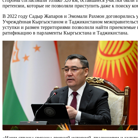
стороны согласовали только 520 км, оставшиеся участки были
претензии, которые не позволяли приступить даже к поиску к
В 2022 году Садыр Жапаров и Эмомали Рахмон договорились ур
Учреждённая Кыргызстаном и Таджикистаном межправительств
уступки и размен территориями позволили найти приемлемые в
ратификацию в парламенты Кыргызстана и Таджикистана.
«Наши страны связаны древней историей, традициями и культ