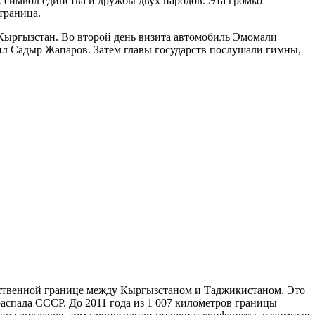
 символ единства и дружбы двух народов. Эта громко
страница.
Кыргызстан. Во второй день визита автомобиль Эмомали
ил Садыр Жапаров. Затем главы государств послушали гимны,
рственной границе между Кыргызстаном и Таджикистаном. Это
распада СССР. До 2011 года из 1 007 километров границы