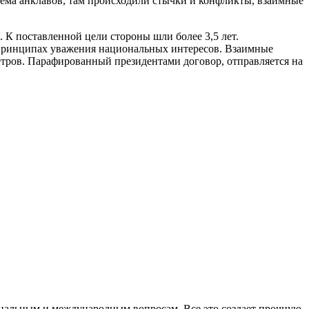
лема анклавов, там происходили стычки и конфликты, взаимные
К поставленной цели стороны шли более 3,5 лет.
принципах уважения национальных интересов. Взаимные
тров. Парафированный президентами договор, отправляется на
нальным и международным вопросам. Все это создает прочную