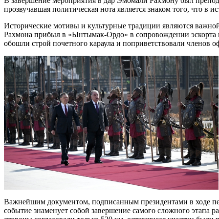
В завершение мероприятия в дар Эмомали Рахмону был преподн
прозвучавшая политическая нота является знаком того, что в
Исторические мотивы и культурные традиции являются важной
Рахмона прибыл в «Ынтымак-Ордо» в сопровождении эскорта в
обошли строй почетного караула и поприветствовали членов 
Важнейшим документом, подписанным президентами в ходе пер
событие знаменует собой завершение самого сложного этапа ра