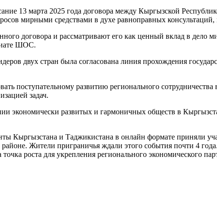
ание 13 марта 2025 года договора между Кыргызской Республик
росов мирными средствами в духе равноправных консультаций,
ого договора и рассматривают его как ценный вклад в дело мир
риате ШОС.
деров двух стран была согласована линия прохождения государ
вать поступательному развитию регионального сотрудничества 
изацией задач.
нии экономически развитых и гармоничных обществ в Кыргызста
енты Кыргызстана и Таджикистана в онлайн формате приняли уч
 районе. Жители приграничья ждали этого события почти 4 год
а точка роста для укрепления регионального экономического пар