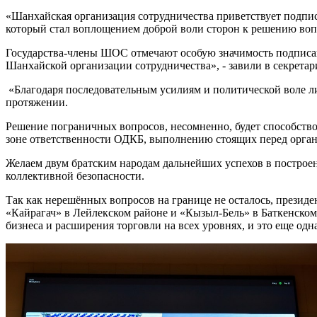
«Шанхайская организация сотрудничества приветствует подпис
который стал воплощением доброй воли сторон к решению воп
Государства-члены ШОС отмечают особую значимость подписанн
Шанхайской организации сотрудничества», - завили в секрета
«Благодаря последовательным усилиям и политической воле ли
протяжении.
Решение пограничных вопросов, несомненно, будет способство
зоне ответственности ОДКБ, выполнению стоящих перед орган
Желаем двум братским народам дальнейших успехов в построе
коллективной безопасности.
Так как нерешённых вопросов на границе не осталось, презид
«Кайрагач» в Лейлекском районе и «Кызыл-Бель» в Баткенском
бизнеса и расширения торговли на всех уровнях, и это еще одн