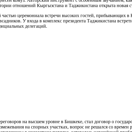
есён комуз. Авторский инструмент с особенным звучанием, как
 истории отношений Кыргызстана и Таджикистана открыта новая 
 частью церемониала встречи высоких гостей, прибывающих в 
садников. У входа в комплекс президента Таджикистана встрет
официальных делегаций.
еговоров на высшем уровне в Бишкеке, стал договор о госуда
змежевания на спорных участках, вопрос не решался со времен 