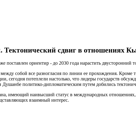
и. Тектонический сдвиг в отношениях К
же поставлен ориентир - до 2030 года нарастить двусторонний т
ежду собой все разногласия по линии ее прохождения. Кроме то
ции, сегодня потеплели настолько, что лидеры государств обсужд
 и Душанбе политико-дипломатическим путем добились тектонич
а, имеющий наивысший статус в международных отношениях, не 
редставляющих взаимный интерес.