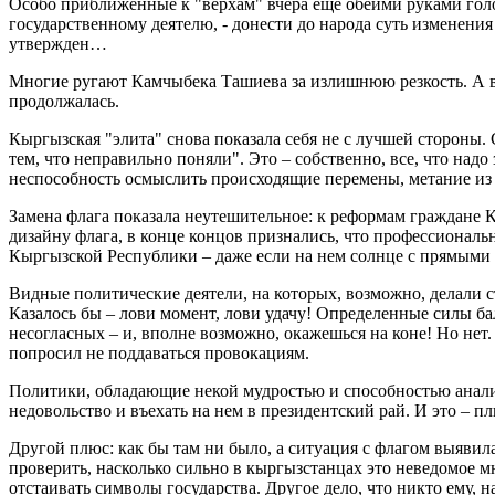
Особо приближенные к "верхам" вчера еще обеими руками голос
государственному деятелю, - донести до народа суть изменения 
утвержден…
Многие ругают Камчыбека Ташиева за излишнюю резкость. А вед
продолжалась.
Кыргызская "элита" снова показала себя не с лучшей стороны. С
тем, что неправильно поняли". Это – собственно, все, что над
неспособность осмыслить происходящие перемены, метание из к
Замена флага показала неутешительное: к реформам граждане К
дизайну флага, в конце концов признались, что профессиональ
Кыргызской Республики – даже если на нем солнце с прямыми 
Видные политические деятели, на которых, возможно, делали с
Казалось бы – лови момент, лови удачу! Определенные силы ба
несогласных – и, вполне возможно, окажешься на коне! Но нет
попросил не поддаваться провокациям.
Политики, обладающие некой мудростью и способностью анализ
недовольство и въехать на нем в президентский рай. И это – пл
Другой плюс: как бы там ни было, а ситуация с флагом выявил
проверить, насколько сильно в кыргызстанцах это неведомое м
отстаивать символы государства. Другое дело, что никто ему, н