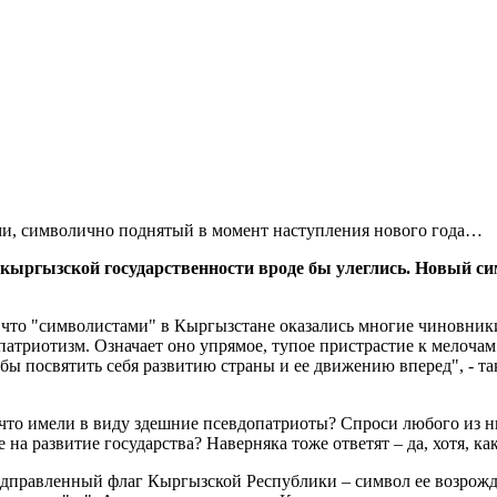
ми, символично поднятый в момент наступления нового года…
 кыргызской государственности вроде бы улеглись. Новый с
 что "символистами" в Кыргызстане оказались многие чиновник
 патриотизм. Означает оно упрямое, тупое пристрастие к мелоча
обы посвятить себя развитию страны и ее движению вперед", - 
что имели в виду здешние псевдопатриоты? Спроси любого из ни
на развитие государства? Наверняка тоже ответят – да, хотя, ка
 подправленный флаг Кыргызской Республики – символ ее возрожд