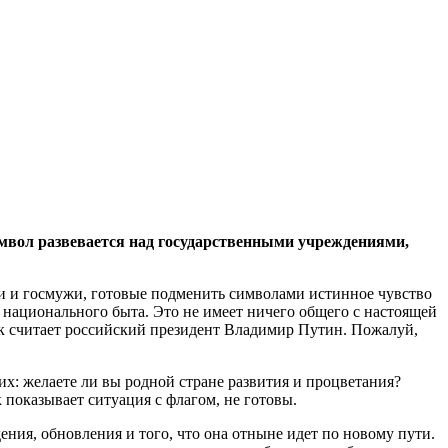
имвол развевается над государственными учреждениями,
и и госмужи, готовые подменить символами истинное чувство
м национального быта. Это не имеет ничего общего с настоящей
так считает российский президент Владимир Путин. Пожалуй,
х: желаете ли вы родной стране развития и процветания?
к показывает ситуация с флагом, не готовы.
ения, обновления и того, что она отныне идет по новому пути.