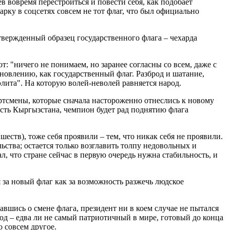
 вовремя перестроиться и повести себя, как подобает
арку в соцсетях совсем не тот флаг, что был официально
твержденный образец государственного флага – чехарда
т: "ничего не понимаем, но заранее согласны со всем, даже с
обновлению, как государственный флаг. Разброд и шатание,
лита". На которую волей-неволей равняется народ.
ртсмены, которые сначала настороженно отнеслись к новому
честь Кыргызстана, чемпион будет рад поднятию флага
ств), тоже себя проявили – тем, что никак себя не проявили.
ства; остается только возглавить толпу недовольных и
, что стране сейчас в первую очередь нужна стабильность, и
за новый флаг как за возможность разжечь людское
вшись о смене флага, президент ни в коем случае не пытался
од – едва ли не самый патриотичный в мире, готовый до конца
о совсем другое.