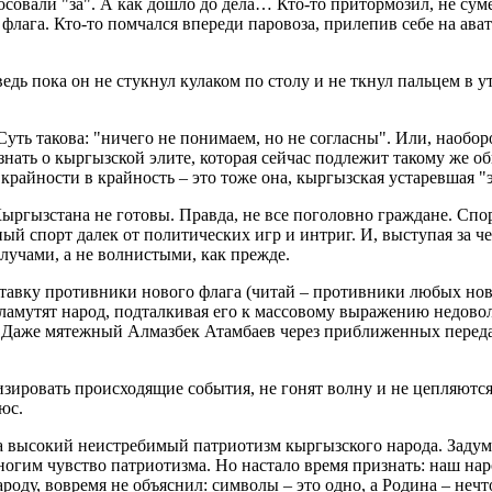
овали "за". А как дошло до дела… Кто-то притормозил, не сумев
флага. Кто-то помчался впереди паровоза, прилепив себе на ават
ь пока он не стукнул кулаком по столу и не ткнул пальцем в у
уть такова: "ничего не понимаем, но не согласны". Или, наоборо
о знать о кыргызской элите, которая сейчас подлежит такому же 
райности в крайность – это тоже она, кыргызская устаревшая "э
ыргызстана не готовы. Правда, не все поголовно граждане. Спо
ный спорт далек от политических игр и интриг. И, выступая за 
лучами, а не волнистыми, как прежде.
тавку противники нового флага (читай – противники любых новше
ламутят народ, подталкивая его к массовому выражению недоволь
. Даже мятежный Алмазбек Атамбаев через приближенных передал
ировать происходящие события, не гонят волну и не цепляются 
юс.
а высокий неистребимый патриотизм кыргызского народа. Задума
ногим чувство патриотизма. Но настало время признать: наш нар
ароду, вовремя не объяснил: символы – это одно, а Родина – нечт