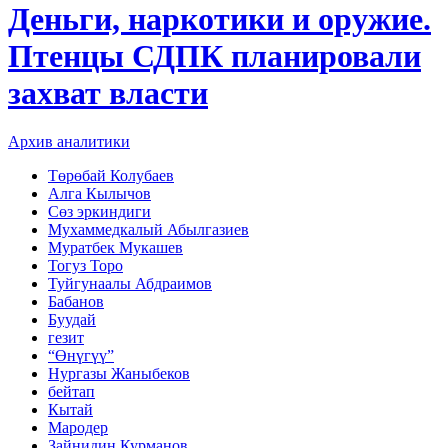
Деньги, наркотики и оружие.
Птенцы СДПК планировали
захват власти
Архив аналитики
Төрөбай Колубаев
Алга Кылычов
Сөз эркиндиги
Мухаммедкалый Абылгазиев
Муратбек Мукашев
Тогуз Торо
Туйгунаалы Абдраимов
Бабанов
Буудай
гезит
“Өнүгүү”
Нургазы Жаныбеков
бейтап
Кытай
Мародер
Зайнидин Курманов