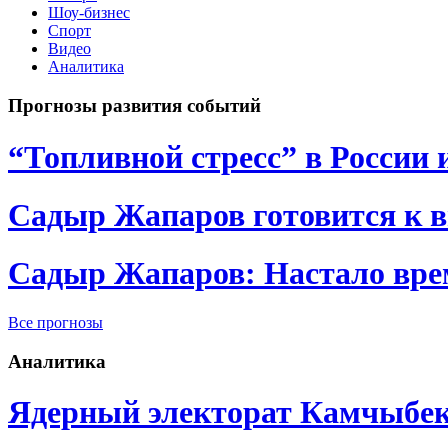
Шоу-бизнес
Спорт
Видео
Аналитика
Прогнозы развития событий
“Топливной стресс” в России 
Садыр Жапаров готовится к 
Садыр Жапаров: Настало врем
Все прогнозы
Аналитика
Ядерный электорат Камчыбе