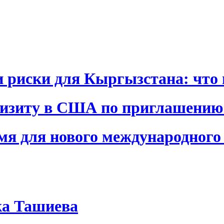
и риски для Кыргызстана: что 
визиту в США по приглашению
я для нового международного 
ка Ташиева