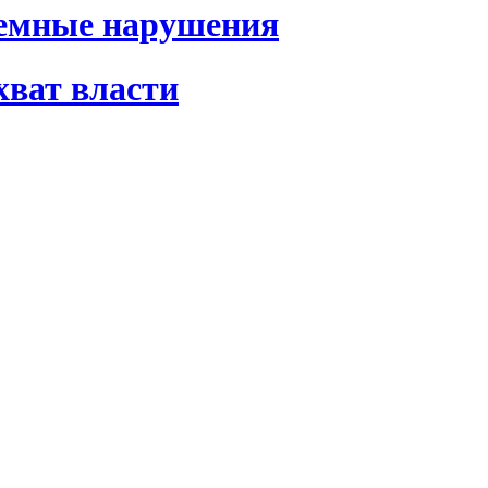
темные нарушения
хват власти