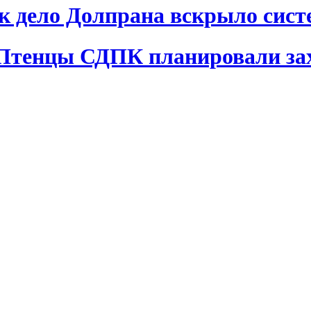
ак дело Долпрана вскрыло сис
 Птенцы СДПК планировали за