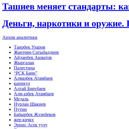
Ташиев меняет стандарты: к
Деньги, наркотики и оружие.
Архив аналитики
Таирбек Уларов
Жантөрө Сатыбалдиев
Айданбек Акматов
Жыргалаң
Палестина
“РСК Банк”
Алмазбек Атамбаев
каникул
Алтай Бөрүбаев
Алм азбек Атамбаев
Медаль
Нурлан Шакиев
Путин
Бабырбек Жээнбеков
жер көчкү
Эрнис Асек уулу