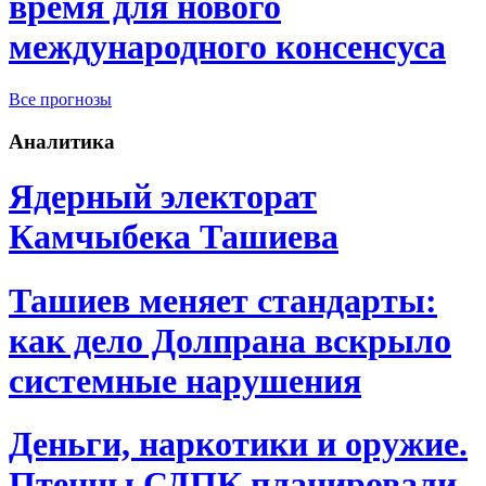
время для нового
международного консенсуса
Все прогнозы
Аналитика
Ядерный электорат
Камчыбека Ташиева
Ташиев меняет стандарты:
как дело Долпрана вскрыло
системные нарушения
Деньги, наркотики и оружие.
Птенцы СДПК планировали