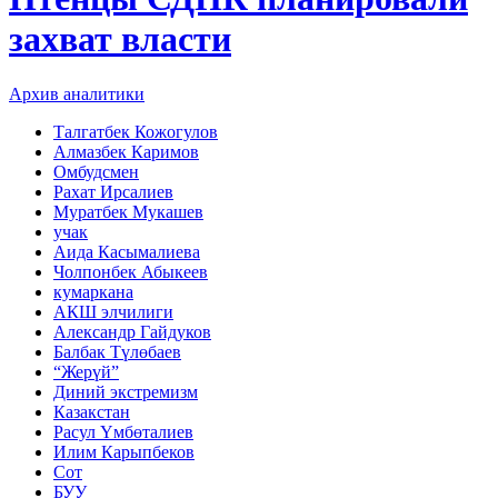
захват власти
Архив аналитики
Талгатбек Кожогулов
Алмазбек Каримов
Омбудсмен
Рахат Ирсалиев
Муратбек Мукашев
учак
Аида Касымалиева
Чолпонбек Абыкеев
кумаркана
АКШ элчилиги
Александр Гайдуков
Балбак Түлөбаев
“Жерүй”
Диний экстремизм
Казакстан
Расул Үмбөталиев
Илим Карыпбеков
Сот
БУУ