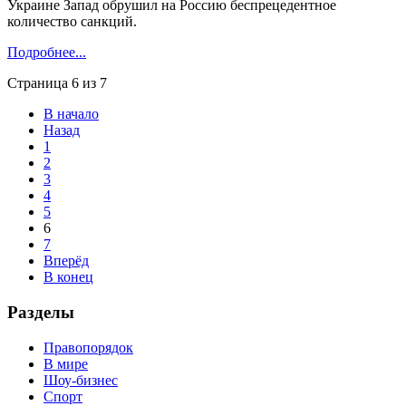
Украине Запад обрушил на Россию беспрецедентное
количество санкций.
Подробнее...
Страница 6 из 7
В начало
Назад
1
2
3
4
5
6
7
Вперёд
В конец
Разделы
Правопорядок
В мире
Шоу-бизнес
Спорт