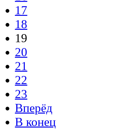
17
18
19
20
21
22
23
Вперёд
В конец