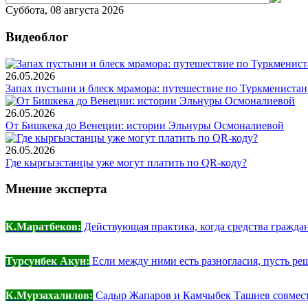
Суббота, 08 августа 2026
Видеоблог
26.05.2026
Запах пустыни и блеск мрамора: путешествие по Туркменистан
26.05.2026
От Бишкека до Венеции: истории Эльнуры Осмоналиевой
26.05.2026
Где кыргызстанцы уже могут платить по QR-коду?
Мнение эксперта
К.Маратбеков:
Действующая практика, когда средства граждан
Турсунбек Акун:
Если между ними есть разногласия, пусть реш
К.Мурзахалилов:
Садыр Жапаров и Камчыбек Ташиев совместн