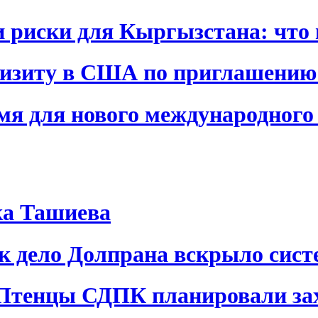
и риски для Кыргызстана: что 
визиту в США по приглашению
я для нового международного 
ка Ташиева
ак дело Долпрана вскрыло сис
 Птенцы СДПК планировали за