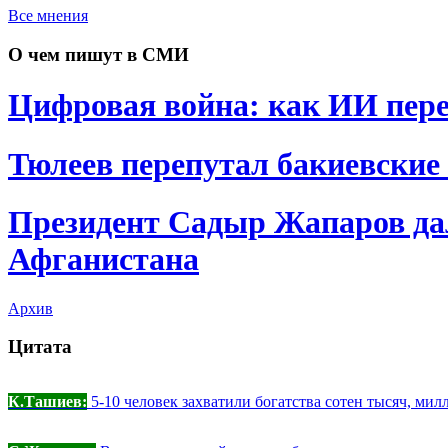
Все мнения
О чем пишут в СМИ
Цифровая война: как ИИ пере
Тюлеев перепутал бакиевские
Президент Садыр Жапаров да
Афганистана
Архив
Цитата
К.Ташиев:
5-10 человек захватили богатства сотен тысяч, мил