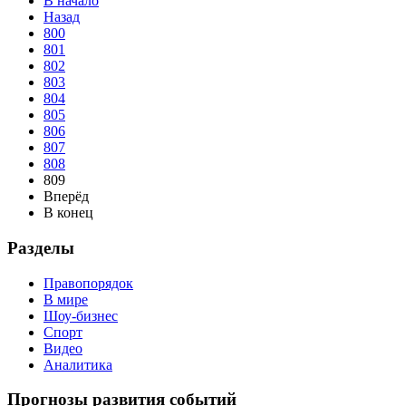
В начало
Назад
800
801
802
803
804
805
806
807
808
809
Вперёд
В конец
Разделы
Правопорядок
В мире
Шоу-бизнес
Спорт
Видео
Аналитика
Прогнозы развития событий