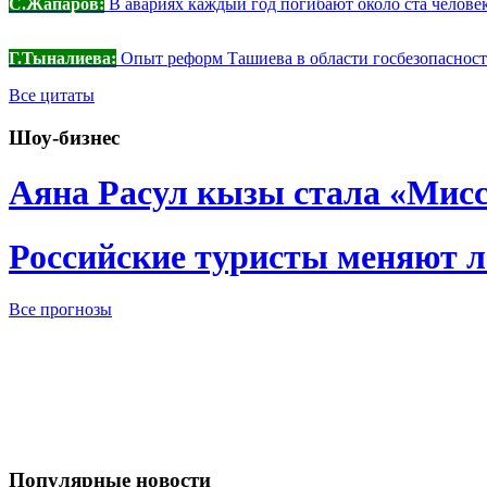
С.Жапаров:
В авариях каждый год погибают около ста челове
Г.Тыналиева:
Опыт реформ Ташиева в области госбезопасности
Все цитаты
Шоу-бизнес
Аяна Расул кызы стала «Мис
Российские туристы меняют 
Все прогнозы
Популярные новости