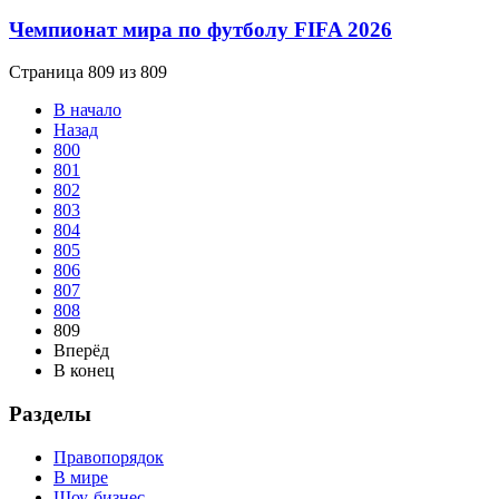
Чемпионат мира по футболу FIFA 2026
Страница 809 из 809
В начало
Назад
800
801
802
803
804
805
806
807
808
809
Вперёд
В конец
Разделы
Правопорядок
В мире
Шоу-бизнес