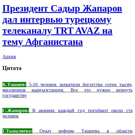
Президент Садыр Жапаров
дал интервью турецкому
телеканалу TRT AVAZ на
тему Афганистана
Архив
Цитата
К.Ташиев:
5-10 человек захватили богатства сотен тысяч,
миллионов кыргызстанцев. Все это нужно вернуть
государству
С.Жапаров:
В авариях каждый год погибают около ста
человек
Г.Тыналиева:
Опыт реформ Ташиева в области