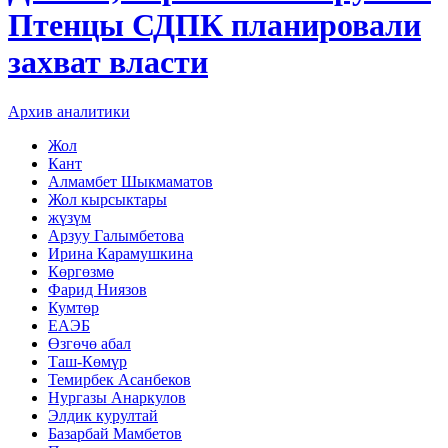
Птенцы СДПК планировали
захват власти
Архив аналитики
Жол
Кант
Алмамбет Шыкмаматов
Жол кырсыктары
жүзүм
Арзуу Галымбетова
Ирина Карамушкина
Көргөзмө
Фарид Ниязов
Кумтөр
ЕАЭБ
Өзгөчө абал
Таш-Көмүр
Темирбек Асанбеков
Нургазы Анаркулов
Элдик курултай
Базарбай Мамбетов