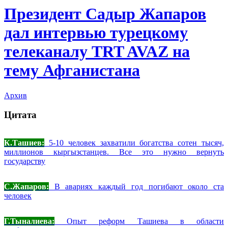
Президент Садыр Жапаров
дал интервью турецкому
телеканалу TRT AVAZ на
тему Афганистана
Архив
Цитата
К.Ташиев:
5-10 человек захватили богатства сотен тысяч,
миллионов кыргызстанцев. Все это нужно вернуть
государству
С.Жапаров:
В авариях каждый год погибают около ста
человек
Г.Тыналиева:
Опыт реформ Ташиева в области