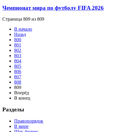
Чемпионат мира по футболу FIFA 2026
Страница 809 из 809
В начало
Назад
800
801
802
803
804
805
806
807
808
809
Вперёд
В конец
Разделы
Правопорядок
В мире
Шоу-бизнес