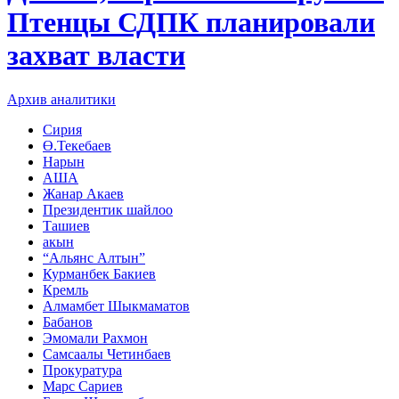
Птенцы СДПК планировали
захват власти
Архив аналитики
​​​​​​​Сирия
Ө.Текебаев
Нарын
АША
Жанар Акаев
Президентик шайлоо
Ташиев
акын
“Альянс Алтын”
Курманбек Бакиев
Кремль
Алмамбет Шыкмаматов
Бабанов
Эмомали Рахмон
Самсаалы Четинбаев
Прокуратура
Марс Сариев