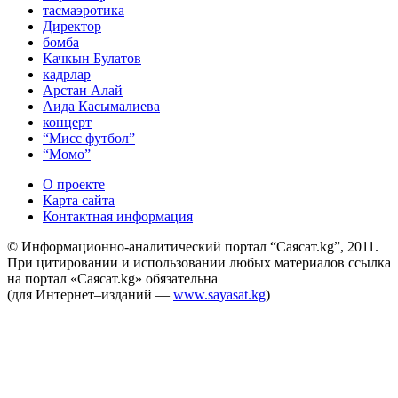
тасмаэротика
Директор
бомба
Качкын Булатов
кадрлар
Арстан Алай
Аида Касымалиева
концерт
“Мисс футбол”
“Момо”
О проекте
Карта сайта
Контактная информация
© Информационно-аналитический портал “Саясат.kg”, 2011.
При цитировании и использовании любых материалов ссылка
на портал «Саясат.kg» обязательна
(для Интернет–изданий —
www.sayasat.kg
)