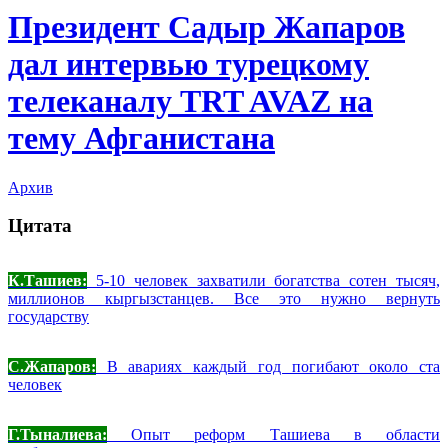
Президент Садыр Жапаров
дал интервью турецкому
телеканалу TRT AVAZ на
тему Афганистана
Архив
Цитата
К.Ташиев:
5-10 человек захватили богатства сотен тысяч,
миллионов кыргызстанцев. Все это нужно вернуть
государству
С.Жапаров:
В авариях каждый год погибают около ста
человек
Г.Тыналиева:
Опыт реформ Ташиева в области