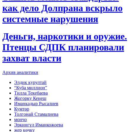
как дело Долпрана вскрыло
системные нарушения
Деньги, наркотики и оружие.
Птенцы СДПК планировали
захват власти
Архив аналитики
Элдик курултай
“Куба миллион”
Тилла Текебаева
Жогорку Кеңеш
Иманкадыр Рысалиев
Кумтөр
Толгонай Стамалиева
мончо
Эркингүл Иманкожоева
жер көчкү