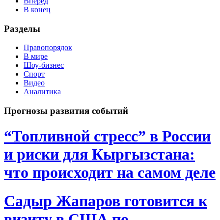
Вперёд
В конец
Разделы
Правопорядок
В мире
Шоу-бизнес
Спорт
Видео
Аналитика
Прогнозы развития событий
“Топливной стресс” в России
и риски для Кыргызстана:
что происходит на самом деле
Садыр Жапаров готовится к
визиту в США по