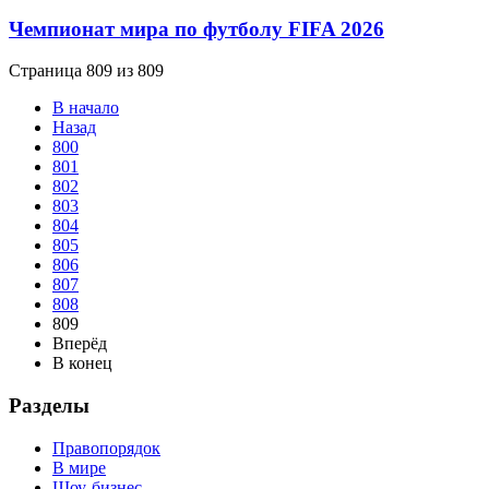
Чемпионат мира по футболу FIFA 2026
Страница 809 из 809
В начало
Назад
800
801
802
803
804
805
806
807
808
809
Вперёд
В конец
Разделы
Правопорядок
В мире
Шоу-бизнес