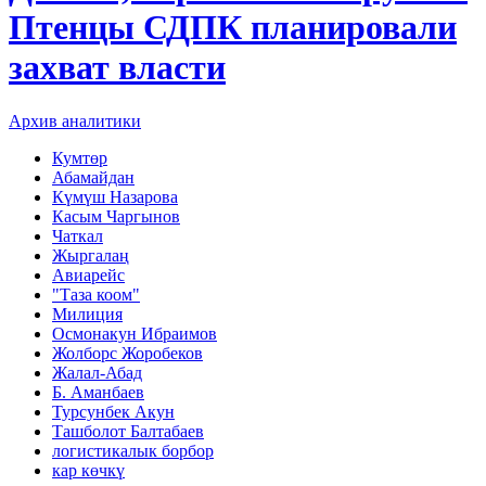
Птенцы СДПК планировали
захват власти
Архив аналитики
Кумтөр
Абамайдан
Күмүш Назарова
Касым Чаргынов
Чаткал
Жыргалаң
Авиарейс
"Таза коом"
Милиция
Осмонакун Ибраимов
Жолборс Жоробеков
Жалал-Абад
Б. Аманбаев
Турсунбек Акун
Ташболот Балтабаев
логистикалык борбор
кар көчкү