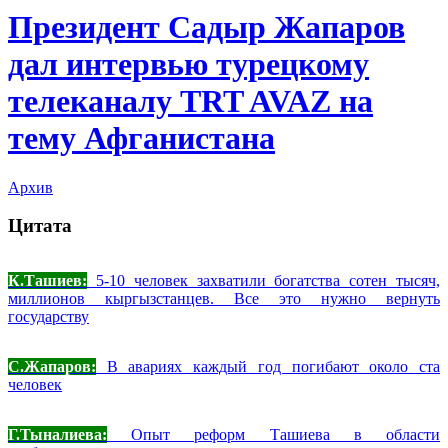
Президент Садыр Жапаров
дал интервью турецкому
телеканалу TRT AVAZ на
тему Афганистана
Архив
Цитата
К.Ташиев:
5-10 человек захватили богатства сотен тысяч,
миллионов кыргызстанцев. Все это нужно вернуть
государству
С.Жапаров:
В авариях каждый год погибают около ста
человек
Г.Тыналиева:
Опыт реформ Ташиева в области