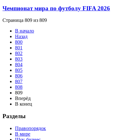
Чемпионат мира по футболу FIFA 2026
Страница 809 из 809
В начало
Назад
800
801
802
803
804
805
806
807
808
809
Вперёд
В конец
Разделы
Правопорядок
В мире
Шоу-бизнес