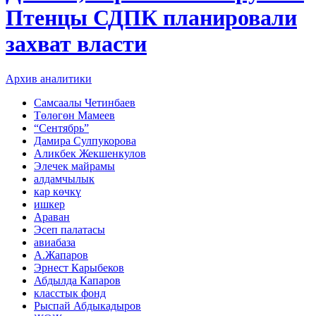
Птенцы СДПК планировали
захват власти
Архив аналитики
Самсаалы Четинбаев
Төлөгөн Мамеев
“Сентябрь”
Дамира Сулпукорова
Аликбек Жекшенкулов
Элечек майрамы
алдамчылык
кар көчкү
ишкер
Араван
Эсеп палатасы
авиабаза
А.Жапаров
Эрнест Карыбеков
Абдылда Капаров
класстык фонд
Рыспай Абдыкадыров