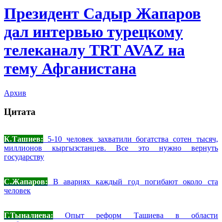
Президент Садыр Жапаров
дал интервью турецкому
телеканалу TRT AVAZ на
тему Афганистана
Архив
Цитата
К.Ташиев:
5-10 человек захватили богатства сотен тысяч,
миллионов кыргызстанцев. Все это нужно вернуть
государству
С.Жапаров:
В авариях каждый год погибают около ста
человек
Г.Тыналиева:
Опыт реформ Ташиева в области