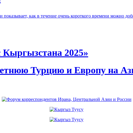
к
 показывает, как в течение очень короткого времени можно доб
с Кыргызстана 2025»
летнюю Турцию и Европу на А