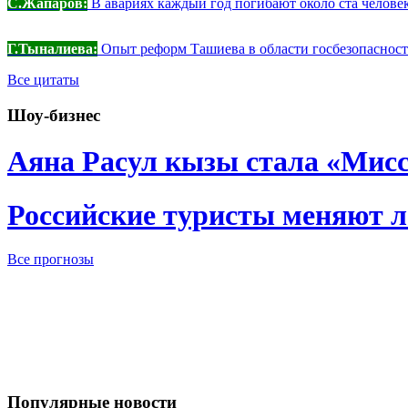
С.Жапаров:
В авариях каждый год погибают около ста челове
Г.Тыналиева:
Опыт реформ Ташиева в области госбезопасности
Все цитаты
Шоу-бизнес
Аяна Расул кызы стала «Мис
Российские туристы меняют 
Все прогнозы
Популярные новости