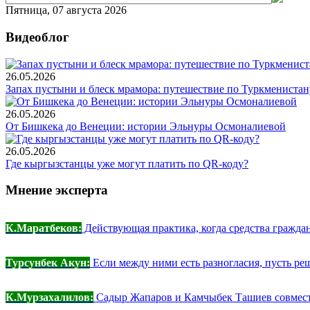
Пятница, 07 августа 2026
Видеоблог
26.05.2026
Запах пустыни и блеск мрамора: путешествие по Туркменистан
26.05.2026
От Бишкека до Венеции: истории Эльнуры Осмоналиевой
26.05.2026
Где кыргызстанцы уже могут платить по QR-коду?
Мнение эксперта
К.Маратбеков:
Действующая практика, когда средства граждан
Турсунбек Акун:
Если между ними есть разногласия, пусть реш
К.Мурзахалилов:
Садыр Жапаров и Камчыбек Ташиев совместн