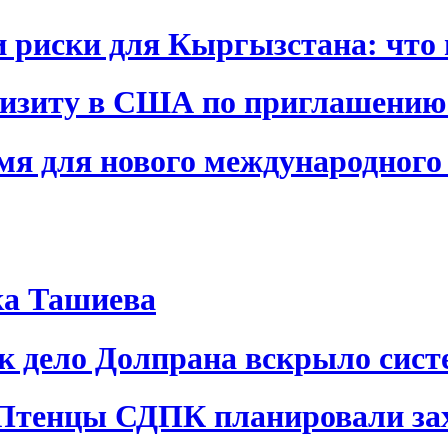
и риски для Кыргызстана: что 
визиту в США по приглашению
я для нового международного 
ка Ташиева
ак дело Долпрана вскрыло сис
 Птенцы СДПК планировали за