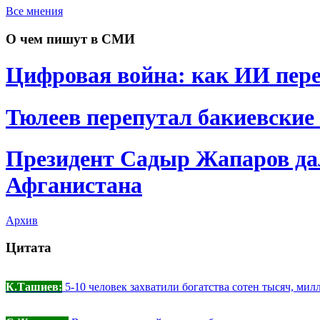
Все мнения
О чем пишут в СМИ
Цифровая война: как ИИ пере
Тюлеев перепутал бакиевские
Президент Садыр Жапаров да
Афганистана
Архив
Цитата
К.Ташиев:
5-10 человек захватили богатства сотен тысяч, мил