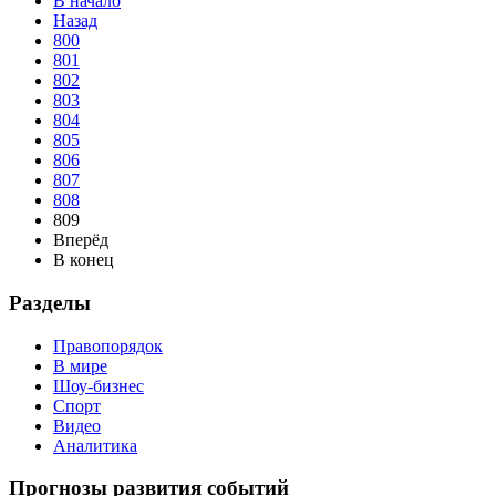
В начало
Назад
800
801
802
803
804
805
806
807
808
809
Вперёд
В конец
Разделы
Правопорядок
В мире
Шоу-бизнес
Спорт
Видео
Аналитика
Прогнозы развития событий