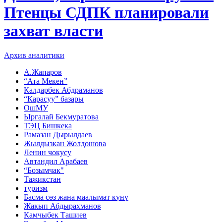
Птенцы СДПК планировали
захват власти
Архив аналитики
А.Жапаров
“Ата Мекен”
Калдарбек Абдраманов
“Карасуу” базары
ОшМУ
Ыргалай Бекмуратова
ТЭЦ Бишкека
Рамазан Дырылдаев
Жылдызкан Жолдошова
Ленин чокусу
Автандил Арабаев
“Бозымчак"
Тажикстан
туризм
Басма сөз жана маалымат күнү
Жакып Абдырахманов
Камчыбек Ташиев