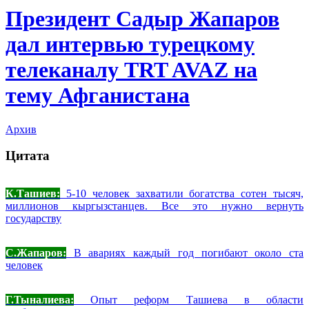
Президент Садыр Жапаров
дал интервью турецкому
телеканалу TRT AVAZ на
тему Афганистана
Архив
Цитата
К.Ташиев:
5-10 человек захватили богатства сотен тысяч,
миллионов кыргызстанцев. Все это нужно вернуть
государству
С.Жапаров:
В авариях каждый год погибают около ста
человек
Г.Тыналиева:
Опыт реформ Ташиева в области