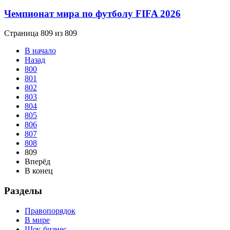
Чемпионат мира по футболу FIFA 2026
Страница 809 из 809
В начало
Назад
800
801
802
803
804
805
806
807
808
809
Вперёд
В конец
Разделы
Правопорядок
В мире
Шоу-бизнес