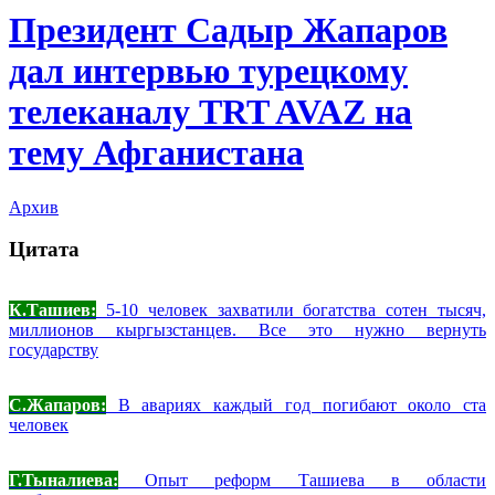
Президент Садыр Жапаров
дал интервью турецкому
телеканалу TRT AVAZ на
тему Афганистана
Архив
Цитата
К.Ташиев:
5-10 человек захватили богатства сотен тысяч,
миллионов кыргызстанцев. Все это нужно вернуть
государству
С.Жапаров:
В авариях каждый год погибают около ста
человек
Г.Тыналиева:
Опыт реформ Ташиева в области