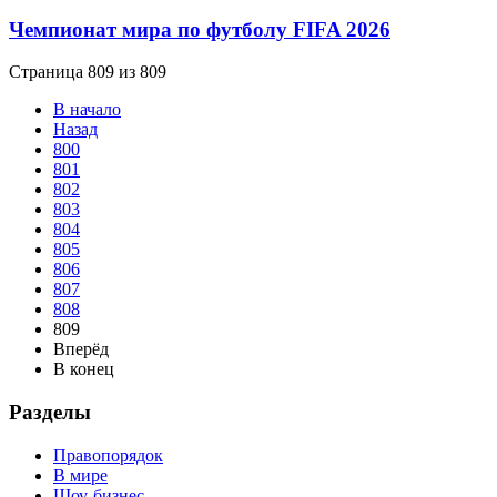
Чемпионат мира по футболу FIFA 2026
Страница 809 из 809
В начало
Назад
800
801
802
803
804
805
806
807
808
809
Вперёд
В конец
Разделы
Правопорядок
В мире
Шоу-бизнес