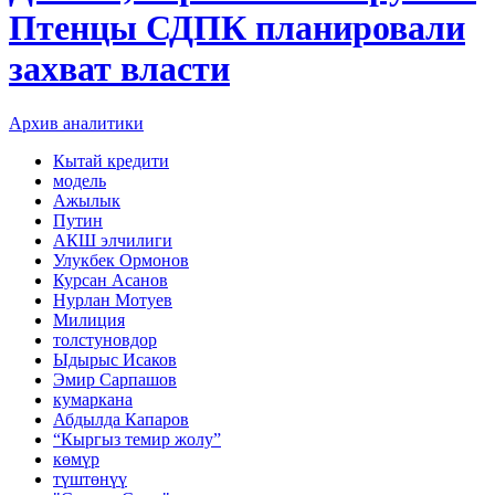
Птенцы СДПК планировали
захват власти
Архив аналитики
Кытай кредити
модель
Ажылык
Путин
АКШ элчилиги
Улукбек Ормонов
Курсан Асанов
Нурлан Мотуев
Милиция
толстуновдор
Ыдырыс Исаков
Эмир Сарпашов
кумаркана
Абдылда Капаров
“Кыргыз темир жолу”
көмүр
түштөнүү