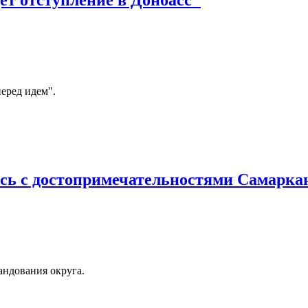
т отступление в Донбасс"
перед идем".
сь с достопримечательностями Самарка
андования округа.