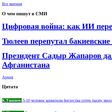
Все мнения
О чем пишут в СМИ
Цифровая война: как ИИ пере
Тюлеев перепутал бакиевские
Президент Садыр Жапаров да
Афганистана
Архив
Цитата
К.Ташиев:
5-10 человек захватили богатства сотен тысяч, мил