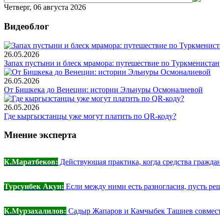
Четверг, 06 августа 2026
Видеоблог
26.05.2026
Запах пустыни и блеск мрамора: путешествие по Туркменистан
26.05.2026
От Бишкека до Венеции: истории Эльнуры Осмоналиевой
26.05.2026
Где кыргызстанцы уже могут платить по QR-коду?
Мнение эксперта
К.Маратбеков:
Действующая практика, когда средства граждан
Турсунбек Акун:
Если между ними есть разногласия, пусть реш
К.Мурзахалилов:
Садыр Жапаров и Камчыбек Ташиев совместн