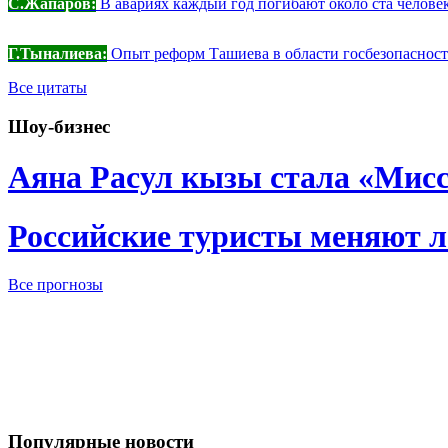
С.Жапаров:
В авариях каждый год погибают около ста челове
Г.Тыналиева:
Опыт реформ Ташиева в области госбезопасности
Все цитаты
Шоу-бизнес
Аяна Расул кызы стала «Мис
Российские туристы меняют 
Все прогнозы
Популярные новости