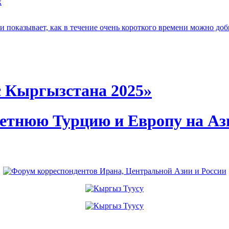
к
 показывает, как в течение очень короткого времени можно доб
с Кыргызстана 2025»
летнюю Турцию и Европу на А