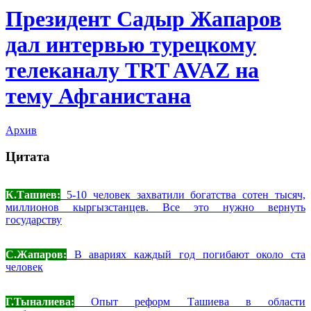
Президент Садыр Жапаров
дал интервью турецкому
телеканалу TRT AVAZ на
тему Афганистана
Архив
Цитата
К.Ташиев:
5-10 человек захватили богатства сотен тысяч,
миллионов кыргызстанцев. Все это нужно вернуть
государству
С.Жапаров:
В авариях каждый год погибают около ста
человек
Г.Тыналиева:
Опыт реформ Ташиева в области