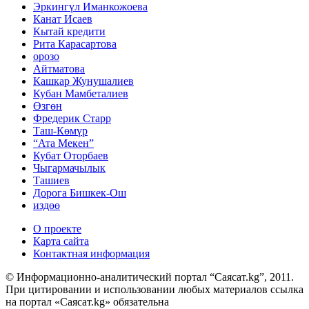
Эркингүл Иманкожоева
Канат Исаев
Кытай кредити
Рита Карасартова
орозо
Айтматова
Кашкар Жунушалиев
Кубан Мамбеталиев
Өзгөн
Фредерик Старр
Таш-Көмүр
“Ата Мекен”
Кубат Оторбаев
Чыгармачылык
Ташиев
Дорога Бишкек-Ош
издөө
О проекте
Карта сайта
Контактная информация
© Информационно-аналитический портал “Саясат.kg”, 2011.
При цитировании и использовании любых материалов ссылка
на портал «Саясат.kg» обязательна