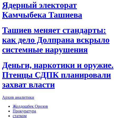
Ядерный электорат
Камчыбека Ташиева
Ташиев меняет стандарты:
как дело Долпрана вскрыло
системные нарушения
Деньги, наркотики и оружие.
Птенцы СДПК планировали
захват власти
Архив аналитики
Жолдошбек Орозов
Прокуратура
статком