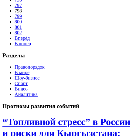
797
798
799
800
801
802
Вперёд
В конец
Разделы
Правопорядок
В мире
Шоу-бизнес
Спорт
Видео
Аналитика
Прогнозы развития событий
“Топливной стресс” в России
и риски для Кыргызстана: