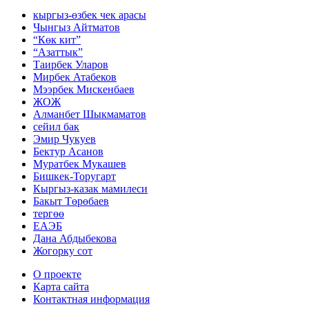
кыргыз-өзбек чек арасы
Чынгыз Айтматов
“Көк кит”
“Азаттык”
Таирбек Уларов
Мирбек Атабеков
Мээрбек Мискенбаев
ЖОЖ
Алманбет Шыкмаматов
сейил бак
Эмир Чукуев
Бектур Асанов
Муратбек Мукашев
Бишкек-Торугарт
Кыргыз-казак мамилеси
Бакыт Төрөбаев
тергөө
ЕАЭБ
Дана Абдыбекова
Жогорку сот
О проекте
Карта сайта
Контактная информация