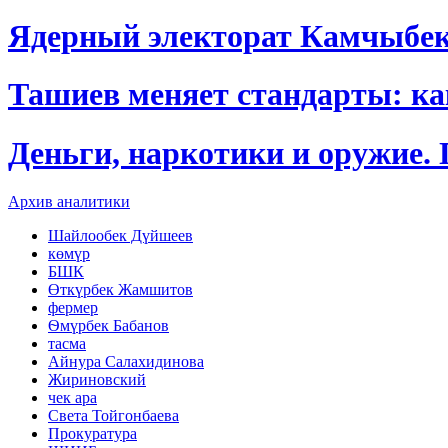
Ядерный электорат Камчыбе
Ташиев меняет стандарты: к
Деньги, наркотики и оружие.
Архив аналитики
Шайлообек Дүйшеев
көмүр
БШК
Өткүрбек Жамшитов
фермер
Ѳмүрбек Бабанов
тасма
Айнура Салахидинова
Жириновский
чек ара
Света Тойгонбаева
Прокуратура