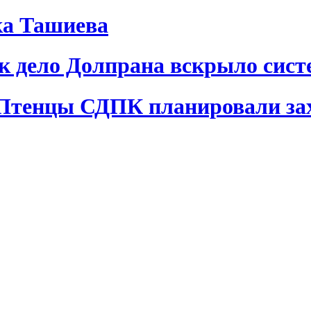
ка Ташиева
ак дело Долпрана вскрыло сис
 Птенцы СДПК планировали за