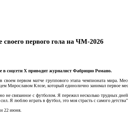
е своего первого гола на ЧМ-2026
це в соцсети X приводит журналист Фабрицио Романо.
 своем первом матче группового этапа чемпионата мира. Месс
мцем Мирославом Клозе, который единолично занимал первое ме
енно не связанное с футболом. Я пережил несколько трудных дне
ил. Я люблю играть в футбол, это моя страсть с самого детства",
и 22 июня.