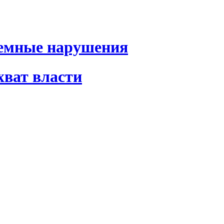
темные нарушения
хват власти