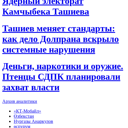
Ядерный электорат
Камчыбека Ташиева
Ташиев меняет стандарты:
как дело Долпрана вскрыло
системные нарушения
Деньги, наркотики и оружие.
Птенцы СДПК планировали
захват власти
Архив аналитики
«КТ-Мобайл»
Өзбекстан
Нургазы Анаркулов
өспүрүм