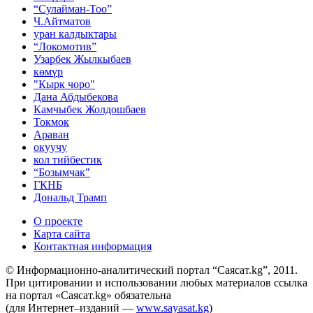
“Сулайман-Тоо”
Ч.Айтматов
уран калдыктары
“Локомотив”
Узарбек Жылкыбаев
көмүр
"Кырк чоро"
Дана Абдыбекова
Камчыбек Жолдошбаев
Токмок
Араван
окуучу
кол тийбестик
“Бозымчак"
ГКНБ
Дональд Трамп
О проекте
Карта сайта
Контактная информация
© Информационно-аналитический портал “Саясат.kg”, 2011.
При цитировании и использовании любых материалов ссылка
на портал «Саясат.kg» обязательна
(для Интернет–изданий —
www.sayasat.kg
)