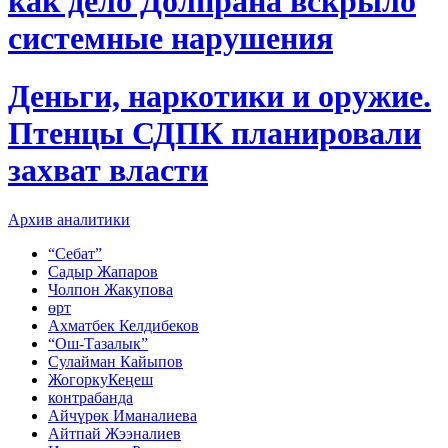
как дело Долпрана вскрыло
системные нарушения
Деньги, наркотики и оружие.
Птенцы СДПК планировали
захват власти
Архив аналитики
“Себат”
Садыр Жапаров
Чолпон Жакупова
өрт
Ахматбек Келдибеков
“Ош-Тазалык”
Сулайман Кайыпов
ЖогоркуКеңеш
контрабанда
Айчүрөк Иманалиева
Айтпай Жээналиев