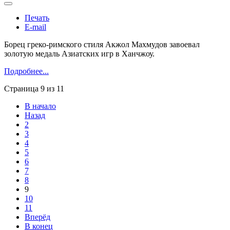
Печать
E-mail
Борец греко-римского стиля Акжол Махмудов завоевал
золотую медаль Азиатских игр в Ханчжоу.
Подробнее...
Страница 9 из 11
В начало
Назад
2
3
4
5
6
7
8
9
10
11
Вперёд
В конец