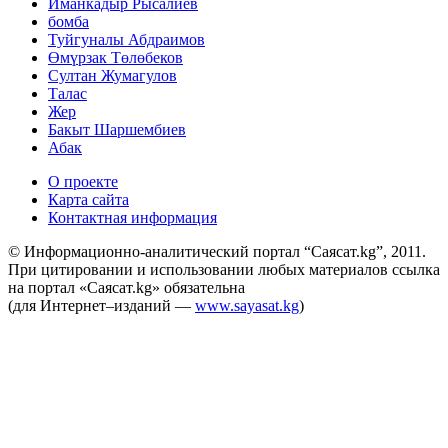
Иманкадыр Рысалиев
бомба
Туйгуналы Абдраимов
Өмүрзак Төлөбеков
Султан Жумагулов
Талас
Жер
Бакыт Шаршембиев
Абак
О проекте
Карта сайта
Контактная информация
© Информационно-аналитический портал “Саясат.kg”, 2011.
При цитировании и использовании любых материалов ссылка
на портал «Саясат.kg» обязательна
(для Интернет–изданий —
www.sayasat.kg
)